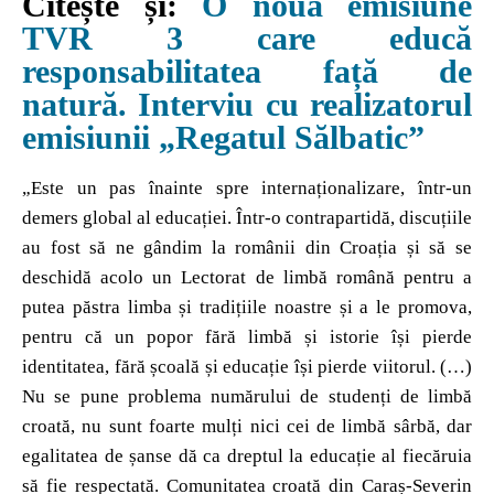
Citește și:
O nouă emisiune
TVR 3 care educă
responsabilitatea față de
natură. Interviu cu realizatorul
emisiunii „Regatul Sălbatic”
„Este un pas înainte spre internaționalizare, într-un
demers global al educației. Într-o contrapartidă, discuțiile
au fost să ne gândim la românii din Croația și să se
deschidă acolo un Lectorat de limbă română pentru a
putea păstra limba și tradițiile noastre și a le promova,
pentru că un popor fără limbă și istorie își pierde
identitatea, fără școală și educație își pierde viitorul. (…)
Nu se pune problema numărului de studenți de limbă
croată, nu sunt foarte mulți nici cei de limbă sârbă, dar
egalitatea de șanse dă ca dreptul la educație al fiecăruia
să fie respectată. Comunitatea croată din Caraș-Severin