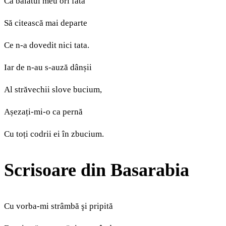
Ca băiatul meu ori fata
Să citească mai departe
Ce n-a dovedit nici tata.
Iar de n-au s-auză dânșii
Al străvechii slove bucium,
Așezați-mi-o ca pernă
Cu toți codrii ei în zbucium.
Scrisoare din Basarabia
Cu vorba-mi strâmbă şi pripită