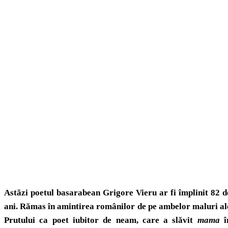
Astăzi poetul basarabean Grigore Vieru ar fi împlinit 82 d
ani. Rămas în amintirea românilor de pe ambelor maluri al
Prutului ca poet iubitor de neam, care a slăvit
mama
î