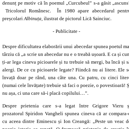
denunț pe motiv că în poemul „Curcubeul” s-a găsit „ascuns
Tricolorul Românesc. În 1980 apare abecedarul pentr
preșcolari
Albinuța,
ilustrat de pictorul Lică Sainciuc.
- Publicitate -
Despre dificultatea elaborării unui abecedar spunea poetul ma
târziu că „a scrie un abecedar nu e o treabă ușoară. E ca și cu
ți‑ar lega cineva picioarele și tu trebuie să mergi, ba încă și s
alergi. De ce cu picioarele legate? Fiindcă nu ai litere. Ele s
învață doar pe rând, una câte una. Cu patru, cu cinci liter
(numai cele învă­țate) trebuie să faci o poezie, o poves­tioară! Ș
nu așa, ci una care să‑i placă copilului…”.
Despre prietenia care s-a legat între Grigore Vieru ș
prozatorul Spiridon Vangheli spunea cineva că ar compara-
cu aceea dintre Eminescu și Ion Creangă: „Peste un veac d