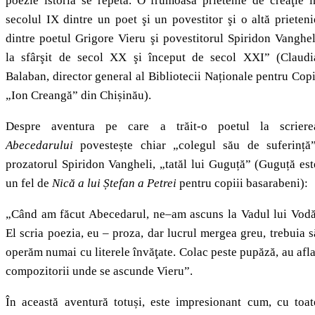
poezie istoria se repetă. O frumoasă prietenie de creaţie î
secolul IX dintre un poet şi un povestitor şi o altă prieteni
dintre poetul Grigore Vieru şi povestitorul Spiridon Vanghel
la sfârşit de secol XX şi început de secol XXI” (Claudi
Balaban, director general al Bibliotecii Naționale pentru Copi
„Ion Creangă” din Chișinău).
Despre aventura pe care a trăit-o poetul la scriere
Abecedarului
povestește chiar „colegul său de suferință”
prozatorul Spiridon Vangheli, „tatăl lui Guguță” (Guguță est
un fel de
Nică a lui Ștefan a Petrei
pentru copiii basarabeni):
„Când am făcut Abecedarul, ne–am ascuns la Vadul lui Vodă
El scria poezia, eu – proza, dar lucrul mergea greu, trebuia s
operăm numai cu literele învăţate. Colac peste pupăză, au afla
compozitorii unde se ascunde Vieru”.
În această aventură totuși, este impresionant cum, cu toat