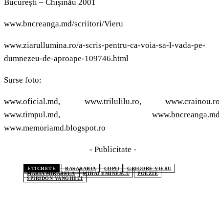
București – Chișinău 2001
www.bncreanga.md/scriitori/Vieru
www.ziarullumina.ro/a-scris-pentru-ca-voia-sa-l-vada-pe-
dumnezeu-de-aproape-109746.html
Surse foto:
www.oficial.md, www.trilulilu.ro, www.crainou.ro
www.timpul.md, www.bncreanga.md
www.memoriamd.blogspot.ro
- Publicitate -
ETICHETE
BASARABIA
COPII
GRIGORE VIERU
MARIA MIRABELA
MIHAI EMINESCU
POEZIE
SPIRIDON VANGHELI