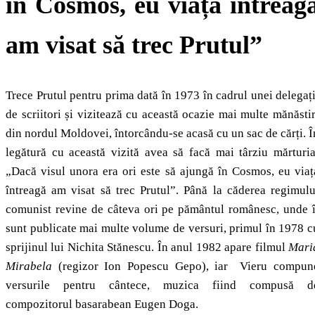
în Cosmos, eu viața întreag
am visat să trec Prutul”
Trece Prutul pentru prima dată în 1973 în cadrul unei delegați
de scriitori și vizitează cu această ocazie mai multe mănăstir
din nordul Moldovei, întorcându-se acasă cu un sac de cărți. Î
legătură cu această vizită avea să facă mai târziu mărturia
„Dacă visul unora era ori este să ajungă în Cosmos, eu viaț
întreagă am visat să trec Prutul”. Până la căderea regimulu
comunist revine de câteva ori pe pământul românesc, unde î
sunt publicate mai multe volume de versuri, primul în 1978 c
sprijinul lui Nichita Stănescu. În anul 1982 apare filmul
Mari
Mirabela
(regizor Ion Popescu Gepo), iar Vieru compun
versurile pentru cântece, muzica fiind compusă d
compozitorul basarabean Eugen Doga.