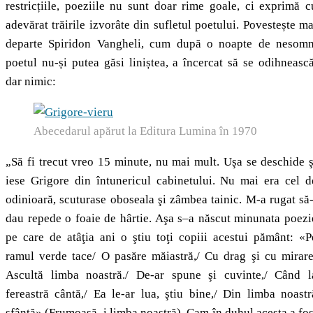
restricțiile, poeziile nu sunt doar rime goale, ci exprimă c
adevărat trăirile izvorâte din sufletul poetului. Povestește ma
departe Spiridon Vangheli, cum după o noapte de nesomn
poetul nu-și putea găsi liniștea, a încercat să se odihnească
dar nimic:
Abecedarul apărut la Editura Lumina în 1970
„Să fi trecut vreo 15 minute, nu mai mult. Uşa se deschide ş
iese Grigore din întunericul cabinetului. Nu mai era cel d
odinioară, scuturase oboseala şi zâmbea tainic. M-a rugat să-
dau repede o foaie de hârtie. Aşa s–a născut minunata poezi
pe care de atâţia ani o ştiu toţi copiii acestui pământ: «P
ramul verde tace/ O pasăre măiastră,/ Cu drag şi cu mirare
Ascultă limba noastră./ De-ar spune şi cuvinte,/ Când l
fereastră cântă,/ Ea le-ar lua, ştiu bine,/ Din limba noastr
sfântă» (Frumoasă–i limba noastră). Cam în duhul acesta a fos