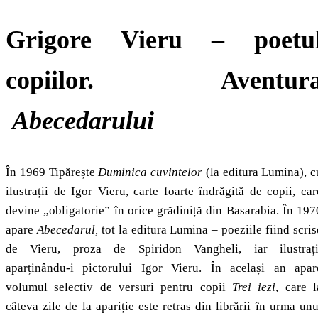
Grigore Vieru – poetu
copiilor. Aventur
Abecedarului
În 1969 Tipărește
Duminica cuvintelor
(la editura Lumina), c
ilustrații de Igor Vieru, carte foarte îndrăgită de copii, car
devine „obligatorie” în orice grădiniță din Basarabia. În 197
apare
Abecedarul,
tot la
editura Lumina – poeziile fiind scris
de Vieru, proza de Spiridon Vangheli, iar ilustrați
aparținându-i pictorului Igor Vieru. În același an apar
volumul selectiv de versuri pentru copii
Trei iezi
, care l
câteva zile de la apariție este retras din librării în urma unu