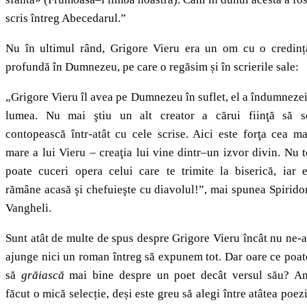
scris întreg Abecedarul.”
Nu în ultimul rând, Grigore Vieru era un om cu o credinț
profundă în Dumnezeu, pe care o regăsim și în scrierile sale:
„Grigore Vieru îl avea pe Dumnezeu în suflet, el a îndumnezei
lumea. Nu mai ştiu un alt creator a cărui fiinţă să s
contopească într-atât cu cele scrise. Aici este forţa cea ma
mare a lui Vieru – creaţia lui vine dintr–un izvor divin. Nu t
poate cuceri opera celui care te trimite la biserică, iar e
rămâne acasă şi chefuieşte cu diavolul!”, mai spunea Spirido
Vangheli.
Sunt atât de multe de spus despre Grigore Vieru încât nu ne-a
ajunge nici un roman întreg să expunem tot. Dar oare ce poat
să
grăiască
mai bine despre un poet decât versul său? A
făcut o mică selecție, deși este greu să alegi între atâtea poezi