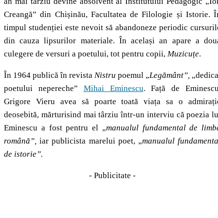
an mai târziu devine absolvent al Institutului Pedagogic „Io
Creangă” din Chișinău, Facultatea de Filologie și Istorie. Î
timpul studenției este nevoit să abandoneze periodic cursuril
din cauza lipsurilor materiale. În același an apare a dou
culegere de versuri a poetului, tot pentru copii,
Muzicuțe
.
În 1964 publică în revista
Nistru
poemul „
Legământ”,
„dedica
poetului nepereche”
Mihai Eminescu
. Față de Eminescu
Grigore Vieru avea să poarte toată viața sa o admirați
deosebită, mărturisind mai târziu într-un interviu că poezia lu
Eminescu a fost pentru el „
manualul fundamental de limb
română”,
iar publicista marelui poet, „
manualul fundamenta
de istorie”.
- Publicitate -