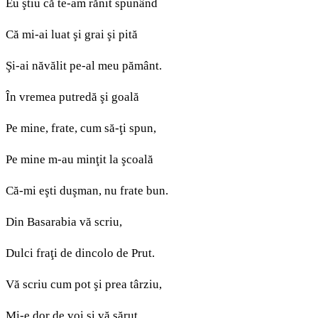
Eu ştiu că te-am rănit spunând
Că mi-ai luat şi grai şi pită
Şi-ai năvălit pe-al meu pământ.
În vremea putredă şi goală
Pe mine, frate, cum să-ţi spun,
Pe mine m-au minţit la şcoală
Că-mi eşti duşman, nu frate bun.
Din Basarabia vă scriu,
Dulci fraţi de dincolo de Prut.
Vă scriu cum pot şi prea târziu,
Mi-e dor de voi si vă sărut.