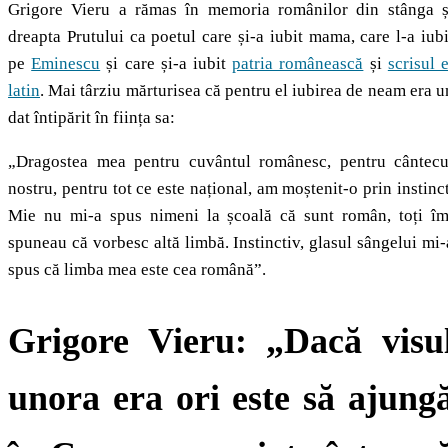
Grigore Vieru a rămas în memoria românilor din stânga ș
dreapta Prutului ca poetul care și-a iubit mama, care l-a iubi
pe
Eminescu
și care și-a iubit
patria românească
și
scrisul e
latin
. Mai târziu mărturisea că pentru el iubirea de neam era u
dat întipărit în ființa sa:
„Dragostea mea pentru cuvântul românesc, pentru cântecu
nostru, pentru tot ce este național, am moștenit‑o prin instinct
Mie nu mi‑a spus nimeni la școală că sunt român, toți îm
spuneau că vorbesc altă limbă. Instinctiv, glasul sângelui mi‑
spus că limba mea este cea română”.
Grigore Vieru:
„Dacă visu
unora era ori este să ajung