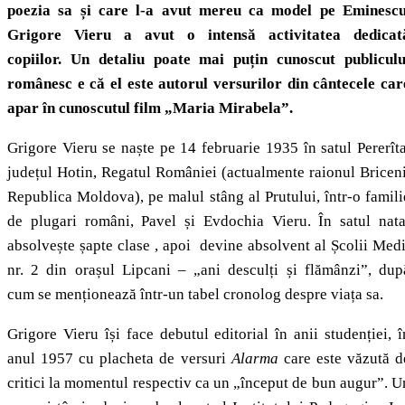
poezia sa și care l-a avut mereu ca model pe Eminescu
Grigore Vieru a avut o intensă activitatea dedicat
copiilor. Un detaliu poate mai puțin cunoscut publiculu
românesc e că el este autorul versurilor din cântecele car
apar în cunoscutul film „Maria Mirabela”.
Grigore Vieru se naște pe 14 februarie 1935 în satul Pererîta
județul Hotin, Regatul României (actualmente raionul Briceni
Republica Moldova), pe malul stâng al Prutului, într-o famili
de plugari români, Pavel și Evdochia Vieru. În satul nata
absolvește șapte clase , apoi devine absolvent al Școlii Medi
nr. 2 din orașul Lipcani – „ani desculți și flămânzi”, dup
cum se menționează într-un tabel cronolog despre viața sa.
Grigore Vieru își face debutul editorial în anii studenției, î
anul 1957 cu placheta de versuri
Alarma
care este văzută d
critici la momentul respectiv ca un „început de bun augur”. U