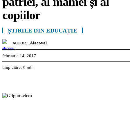
patriei, al mamei și al
copiilor
ȘTIRILE DIN EDUCAȚIE
Alacoval
AUTOR:
februarie 14, 2017
timp citire:
9
min