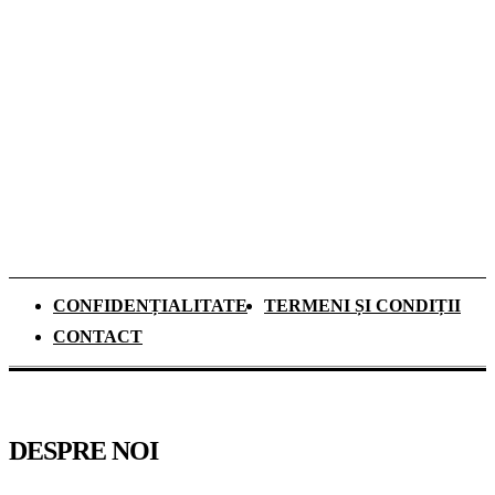
România
Ce se schimbă pentru elevii de clasa a IX-a
din anul școlar 2026–2027. Mai mult timp
pentru recapitulare și o nouă materie
obligatorie
CONFIDENȚIALITATE
TERMENI ȘI CONDIȚII
CONTACT
DESPRE NOI