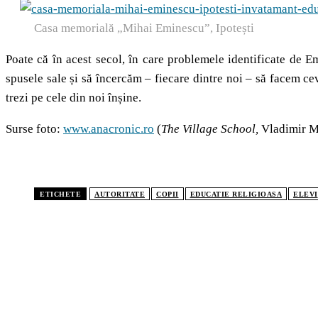
Casa memorială „Mihai Eminescu”, Ipotești
Poate că în acest secol, în care problemele identificate de 
spusele sale și să încercăm – fiecare dintre noi – să facem cev
trezi pe cele din noi înșine.
Surse foto:
www.anacronic.ro
(
The Village School,
Vladimir 
ETICHETE
AUTORITATE
COPII
EDUCATIE RELIGIOASA
ELEVI
CELE MAI CITITE