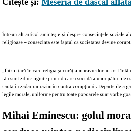
Citește și:
Meseria de dascăl aflată
Într-un alt articol amintește și despre consecințele sociale a
religioase – consecința este faptul că societatea devine corupt
„Într-o țară în care religia şi curăția moravurilor au fost înlă
rău sunt zilnic jignite prin ridicarea socială a unor pături de
caută în zadar un razim în contra corupțiunii. Departe de a gă
legile morale, uniforme pentru toate popoarele sunt vorbe goal
Mihai Eminescu: golul moral 