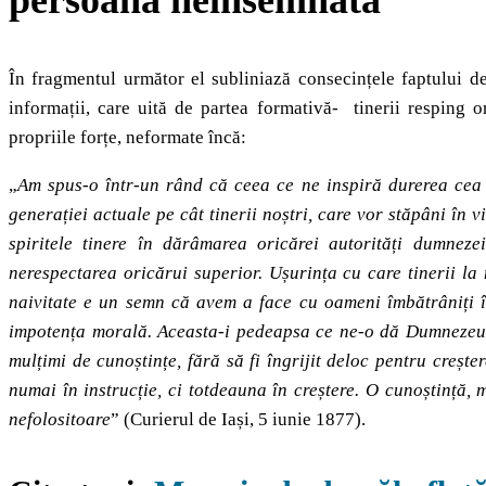
persoană neînsemnată”
În fragmentul următor el subliniază consecințele faptului d
informații, care uită de partea formativă- tinerii resping o
propriile forțe, neformate încă:
„
Am spus-o într-un rând că ceea ce ne inspiră durerea cea 
generației actuale pe cât tinerii noștri, care vor stăpâni în vi
spiritele tinere în dărâmarea oricărei autorități dumneze
nerespectarea oricărui superior. Ușurința cu care tinerii la 
naivitate e un semn că avem a face cu oameni îmbătrâniți î
impotența morală. Aceasta-i pedeapsa ce ne-o dă Dumnezeu p
mulțimi de cunoștințe, fără să fi îngrijit deloc pentru crește
numai în instrucție, ci totdeauna în creștere. O cunoștință, 
nefolositoare
” (Curierul de Iași, 5 iunie 1877).