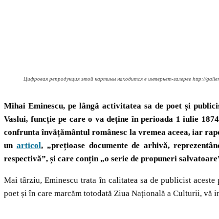
Цифровая репродукция этой картины находится в интернет-галерее http://galler
Mihai Eminescu, pe lângă activitatea sa de poet și publicis
Vaslui, funcție pe care o va deține în perioada 1 iulie 1874
confrunta învățământul românesc la vremea aceea, iar rapoa
un
articol
, „prețioase documente de arhivă, reprezentân
respectivă”, și care conțin „o serie de propuneri salvatoare
Mai târziu, Eminescu trata în calitatea sa de publicist acest
poet și în care marcăm totodată Ziua Națională a Culturii, vă 