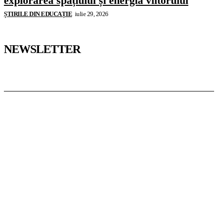
explorarea spațiului și energia viitorului
ȘTIRILE DIN EDUCAȚIE
iulie 29, 2026
NEWSLETTER
Pedagoteca.ro
Știrile din Educație
Preșcolar
Școală
Universitar
Studii în Străinătate
InformaTeca.ro
Știri
Politică
Economie
Educație
Sport
Agricultură
Casă și Grădină
Casoteca.ro
Noutăți
Amenajări
Grădină
Info Util
Agroteca.ro
La Zi
Produse
Utilaje
MoneyBuzz
Bani
Business
Tech
Green
Retail
București
English
Goool.ro
Superliga
Liga 2
Liga 3
Steaua
Dinamo
Rapid