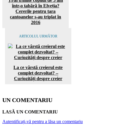
Ți-ai trimite copilul de 5 ani
într-o tabără în Elveția?
Cererile pentru țara
cantoanelor s-au triplat în
2016
ARTICOLUL URMĂTOR
La ce vârstă creierul este
complet dezvoltat? –
Curiozități despre creier
UN COMENTARIU
LASĂ UN COMENTARIU
Autentificați-vă pentru a lăsa un comentariu