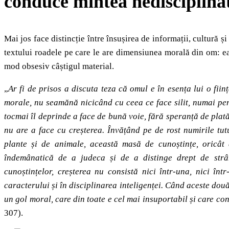
conduce mintea nedisciplinată
Mai jos face distincție între însușirea de informații, cultură ș
textului roadele pe care le are dimensiunea morală din om: ea
mod obsesiv câștigul material.
„
Ar fi de prisos a discuta teza că omul e în esența lui o fi
morale, nu seamănă nicicând cu ceea ce face silit, numai pe
tocmai îl deprinde a face de bună voie, fără speranță de plat
nu are a face cu creșterea. Învățând pe de rost numirile tu
plante și de animale, această masă de cunoștințe, oricât 
îndemânatică de a judeca și de a distinge drept de strâmb
cunoștințelor, creșterea nu consistă nici într-una, nici în
caracterului și în disciplinarea inteligenței. Când aceste două
un gol moral, care din toate e cel mai insuportabil și care co
307).