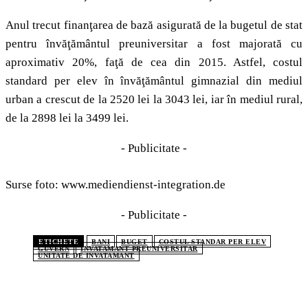
Anul trecut finanţarea de bază asigurată de la bugetul de stat
pentru învăţământul preuniversitar a fost majorată cu
aproximativ 20%, faţă de cea din 2015. Astfel, costul
standard per elev în învăţământul gimnazial din mediul
urban a crescut de la 2520 lei la 3043 lei, iar în mediul rural,
de la 2898 lei la 3499 lei.
- Publicitate -
Surse foto: www.mediendienst-integration.de
- Publicitate -
ETICHETE
BANI
BUGET
COSTUL STANDAR PER ELEV
GUVERN
INVATAMANT PREUNIVERSITAR
UNITATE DE INVATAMANT