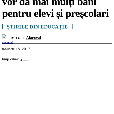
vor da mai mulți bani
pentru elevi și preșcolari
ȘTIRILE DIN EDUCAȚIE
Alacoval
AUTOR:
ianuarie 18, 2017
timp citire:
2
min