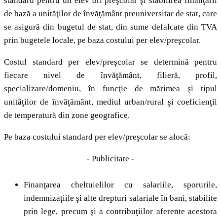
standard pentru un elev ori preşcolar şi stabilirea finanţării
de bază a unităţilor de învăţământ preuniversitar de stat, care
se asigură din bugetul de stat, din sume defalcate din TVA
prin bugetele locale, pe baza costului per elev/preşcolar.
Costul standard per elev/preşcolar se determină pentru
fiecare nivel de învăţământ, filieră, profil,
specializare/domeniu, în funcţie de mărimea şi tipul
unităţilor de învăţământ, mediul urban/rural şi coeficienţii
de temperatură din zone geografice.
Pe baza costului standard per elev/preşcolar se alocă:
- Publicitate -
Finanţarea cheltuielilor cu salariile, sporurile,
indemnizaţiile şi alte drepturi salariale în bani, stabilite
prin lege, precum şi a contribuţiilor aferente acestora