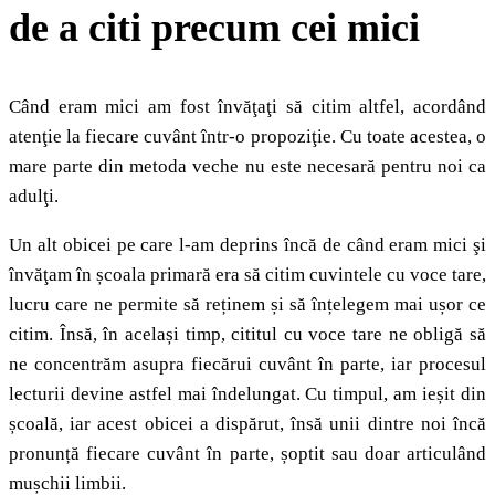
de a citi precum cei mici
Când eram mici am fost învăţaţi să citim altfel, acordând
atenţie la fiecare cuvânt într-o propoziţie. Cu toate acestea, o
mare parte din metoda veche nu este necesară pentru noi ca
adulţi.
Un alt obicei pe care l-am deprins încă de când eram mici şi
învăţam în școala primară era să citim cuvintele cu voce tare,
lucru care ne permite să reținem și să înțelegem mai ușor ce
citim. Însă, în același timp, cititul cu voce tare ne obligă să
ne concentrăm asupra fiecărui cuvânt în parte, iar procesul
lecturii devine astfel mai îndelungat. Cu timpul, am ieșit din
școală, iar acest obicei a dispărut, însă unii dintre noi încă
pronunță fiecare cuvânt în parte, șoptit sau doar articulând
mușchii limbii.