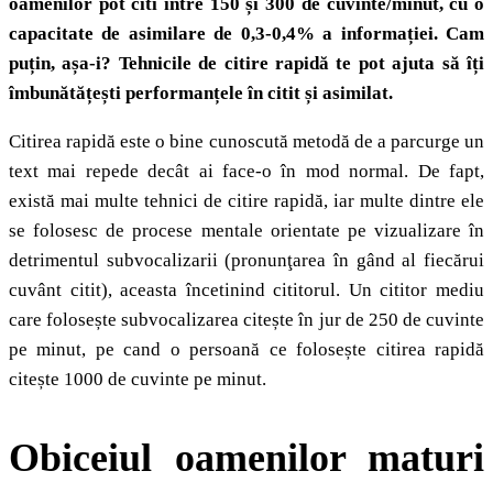
oamenilor pot citi între 150 și 300 de cuvinte/minut,
cu o
capacitate de asimilare de
0,3-0,4% a informației.
Cam
puțin, așa-i? Tehnicile de citire rapidă te pot ajuta să îți
îmbunătățești performanțele în citit și asimilat.
Citirea rapidă este o bine cunoscută metodă de a parcurge un
text mai repede decât ai face-o în mod normal. De fapt,
există mai multe tehnici de citire rapidă, iar multe dintre ele
se folosesc de procese mentale orientate pe vizualizare în
detrimentul subvocalizarii (pronunţarea în gând al fiecărui
cuvânt citit), aceasta încetinind cititorul. Un cititor mediu
care folosește subvocalizarea citește în jur de 250 de cuvinte
pe minut, pe cand o persoană ce folosește citirea rapidă
citește 1000 de cuvinte pe minut.
Obiceiul oamenilor maturi