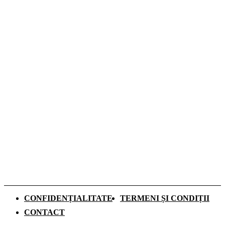
dezbateri despre inteligența artificială,
explorarea spațiului și energia viitorului
Dozele de aluminiu câștigă tot mai mult
teren în Sistemul Garanție-Returnare din
România
Ce se schimbă pentru elevii de clasa a IX-a
din anul școlar 2026–2027. Mai mult timp
pentru recapitulare și o nouă materie
obligatorie
CONFIDENȚIALITATE
TERMENI ȘI CONDIȚII
CONTACT