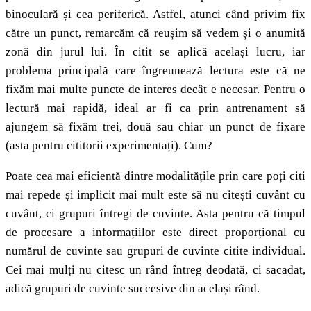
binoculară și cea periferică. Astfel, atunci când privim fix
către un punct, remarcăm că reușim să vedem și o anumită
zonă din jurul lui. În citit se aplică același lucru, iar
problema principală care îngreunează lectura este că ne
fixăm mai multe puncte de interes decât e necesar. Pentru o
lectură mai rapidă, ideal ar fi ca prin antrenament să
ajungem să fixăm trei, două sau chiar un punct de fixare
(asta pentru cititorii experimentați). Cum?
Poate cea mai eficientă dintre modalitățile prin care poți citi
mai repede și implicit mai mult este să nu citești cuvânt cu
cuvânt, ci grupuri întregi de cuvinte. Asta pentru că timpul
de procesare a informațiilor este direct proporțional cu
numărul de cuvinte sau grupuri de cuvinte citite individual.
Cei mai mulți nu citesc un rând întreg deodată, ci sacadat,
adică grupuri de cuvinte succesive din același rând.