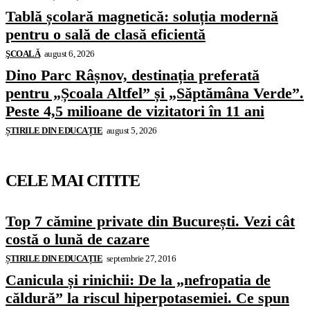
Tablă școlară magnetică: soluția modernă
pentru o sală de clasă eficientă
ŞCOALĂ
august 6, 2026
Dino Parc Râșnov, destinația preferată
pentru „Școala Altfel” și „Săptămâna Verde”.
Peste 4,5 milioane de vizitatori în 11 ani
ȘTIRILE DIN EDUCAȚIE
august 5, 2026
CELE MAI CITITE
Top 7 cămine private din București. Vezi cât
costă o lună de cazare
ȘTIRILE DIN EDUCAȚIE
septembrie 27, 2016
Canicula și rinichii: De la „nefropatia de
căldură” la riscul hiperpotasemiei. Ce spun