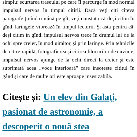
simplu: scurtarea traseului pe care îl parcurge în mod normal
impulsul nervos în timpul citirii. Dacă veţi citi cîteva
paragrafe ţinînd o mînă pe gît, veţi constata că deşi citim în
gînd, laringele vibrează în timpul lecturii. Şi asta pentru că,
deşi citim în gînd, impulsul nervos trece în drumul lui de la
ochi spre creier, în mod uimitor, şi prin laringe. Prin tehnicile
de citire rapidă, fotografierea și citirea blocurilor de cuvinte,
impulsul nervos ajunge de la ochi direct la creier şi este
suprimată acea „voce interioară” care însoţeşte cititul în
gând şi care de multe ori este aproape insesizabilă.
Citește și:
Un elev din Galați,
pasionat de astronomie, a
descoperit o nouă stea