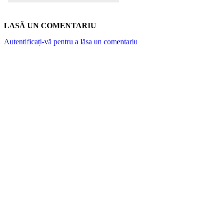
LASĂ UN COMENTARIU
Autentificați-vă pentru a lăsa un comentariu
ARTICOLE POPULARE
Top 7 cămine private din București. Vezi cât
costă o lună de cazare
Canicula și rinichii: De la „nefropatia de
căldură” la riscul hiperpotasemiei. Ce spun
medicii și studiile despre hidratare
Atlantykron 2026 aduce la Capidava