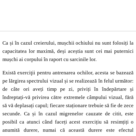
Ca și în cazul creierului, mușchii ochiului nu sunt folosiți la
capacitatea lor maximă, deși aceștia sunt cei mai puternici
mușchi ai corpului în raport cu sarcinile lor.
Există exerciţii pentru antrenarea ochilor, acesta se bazează
pe lărgirea spectrului vizual și se realizează în felul următor:
de câte ori aveți timp pe zi, priviți în îndepărtare și
îndreptați-vă privirea către extremele câmpului vizual, fără
să vă deplasați capul; fiecare staționare trebuie să fie de zece
secunde. Ca și în cazul migrenelor cauzate de citit, este
posibil ca atunci când faceți acest exercițiu să resimțiți o
anumită durere, numai că această durere este efectul