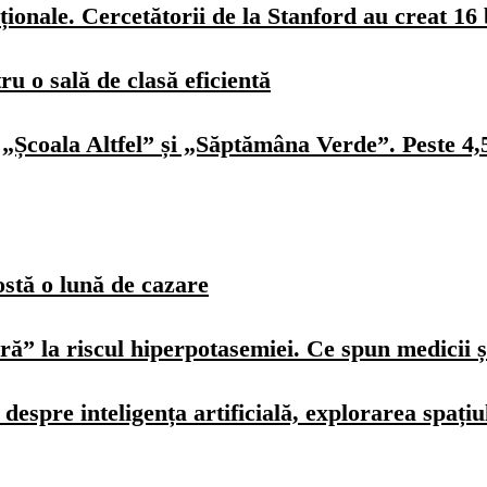
ionale. Cercetătorii de la Stanford au creat 16 
u o sală de clasă eficientă
„Școala Altfel” și „Săptămâna Verde”. Peste 4,5 
ostă o lună de cazare
ură” la riscul hiperpotasemiei. Ce spun medicii ș
spre inteligența artificială, explorarea spațiulu