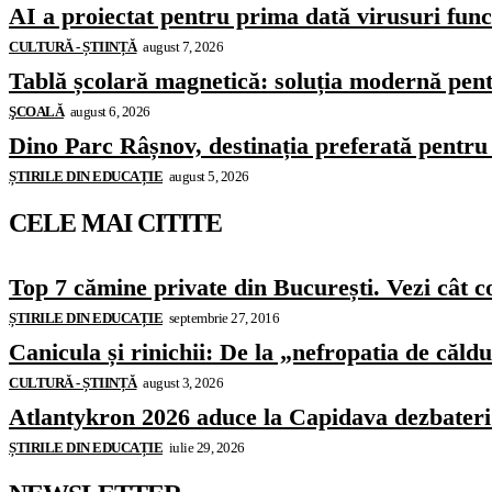
AI a proiectat pentru prima dată virusuri funcț
CULTURĂ - ȘTIINȚĂ
august 7, 2026
Tablă școlară magnetică: soluția modernă pentr
ŞCOALĂ
august 6, 2026
Dino Parc Râșnov, destinația preferată pentru 
ȘTIRILE DIN EDUCAȚIE
august 5, 2026
CELE MAI CITITE
Top 7 cămine private din București. Vezi cât c
ȘTIRILE DIN EDUCAȚIE
septembrie 27, 2016
Canicula și rinichii: De la „nefropatia de căld
CULTURĂ - ȘTIINȚĂ
august 3, 2026
Atlantykron 2026 aduce la Capidava dezbateri de
ȘTIRILE DIN EDUCAȚIE
iulie 29, 2026