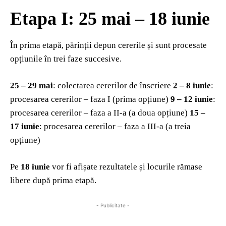
Etapa I: 25 mai – 18 iunie
În prima etapă, părinții depun cererile și sunt procesate
opțiunile în trei faze succesive.
25 – 29 mai
: colectarea cererilor de înscriere
2 – 8 iunie
:
procesarea cererilor – faza I (prima opțiune)
9 – 12 iunie
:
procesarea cererilor – faza a II‑a (a doua opțiune)
15 –
17 iunie
: procesarea cererilor – faza a III‑a (a treia
opțiune)
Pe
18 iunie
vor fi afișate rezultatele și locurile rămase
libere după prima etapă.
- Publicitate -