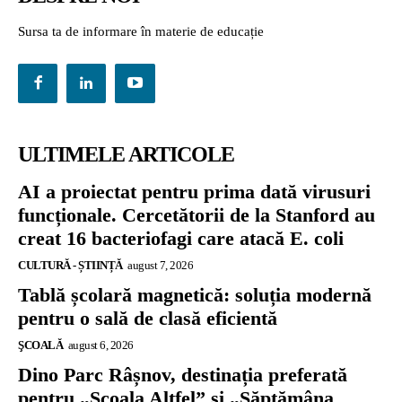
Sursa ta de informare în materie de educație
ULTIMELE ARTICOLE
AI a proiectat pentru prima dată virusuri
funcționale. Cercetătorii de la Stanford au
creat 16 bacteriofagi care atacă E. coli
CULTURĂ - ȘTIINȚĂ
august 7, 2026
Tablă școlară magnetică: soluția modernă
pentru o sală de clasă eficientă
ŞCOALĂ
august 6, 2026
Dino Parc Râșnov, destinația preferată
pentru „Școala Altfel” și „Săptămâna