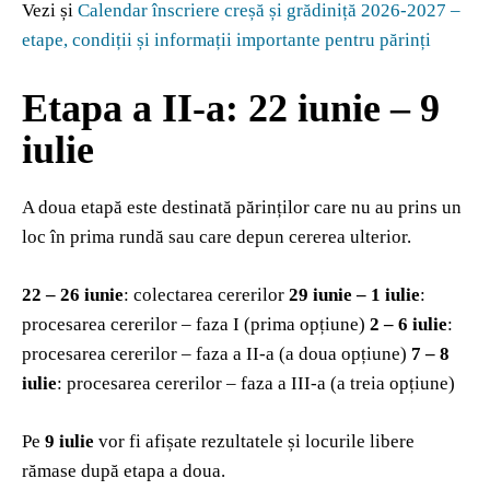
Vezi și
Calendar înscriere creșă și grădiniță 2026-2027 –
etape, condiții și informații importante pentru părinți
Etapa a II‑a: 22 iunie – 9
iulie
A doua etapă este destinată părinților care nu au prins un
loc în prima rundă sau care depun cererea ulterior.
22 – 26 iunie
: colectarea cererilor
29 iunie – 1 iulie
:
procesarea cererilor – faza I (prima opțiune)
2 – 6 iulie
:
procesarea cererilor – faza a II‑a (a doua opțiune)
7 – 8
iulie
: procesarea cererilor – faza a III‑a (a treia opțiune)
Pe
9 iulie
vor fi afișate rezultatele și locurile libere
rămase după etapa a doua.