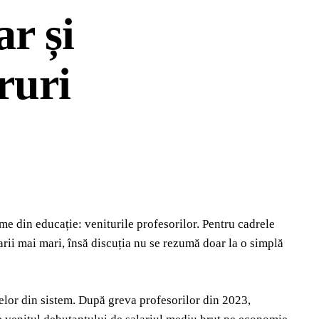
ar și
ruri
me din educație: veniturile profesorilor. Pentru cadrele
larii mai mari, însă discuția nu se rezumă doar la o simplă
melor din sistem. După greva profesorilor din 2023,