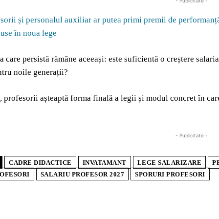
- Publicitate -
sorii și personalul auxiliar ar putea primi premii de performanț
use în noua lege
ea care persistă rămâne aceeași: este suficientă o creștere salari
ntru noile generații?
profesorii așteaptă forma finală a legii și modul concret în ca
- Publicitate -
CADRE DIDACTICE
INVATAMANT
LEGE SALARIZARE
P
ROFESORI
SALARIU PROFESOR 2027
SPORURI PROFESORI