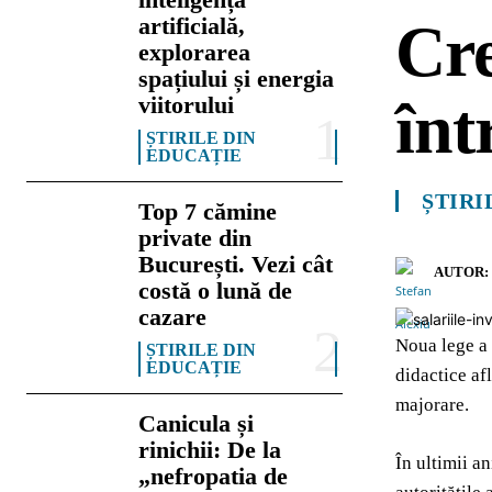
artificială,
Cre
explorarea
spațiului și energia
înt
viitorului
ȘTIRILE DIN
EDUCAȚIE
ȘTIRI
Top 7 cămine
private din
București. Vezi cât
AUTOR:
costă o lună de
cazare
Noua lege a 
ȘTIRILE DIN
EDUCAȚIE
didactice af
majorare.
Canicula și
rinichii: De la
În ultimii a
„nefropatia de