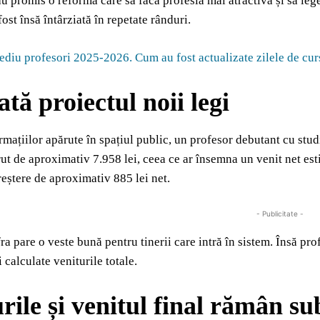
 au promis o reformă care să facă profesia mai atractivă și să le
ost însă întârziată în repetate rânduri.
diu profesori 2025-2026. Cum au fost actualizate zilele de cursu
tă proiectul noii legi
ormațiilor apărute în spațiul public, un profesor debutant cu stu
rut de aproximativ 7.958 lei, ceea ce ar însemna un venit net est
eștere de aproximativ 885 lei net.
- Publicitate -
fra pare o veste bună pentru tinerii care intră în sistem. Însă pr
i calculate veniturile totale.
rile și venitul final rămân sub