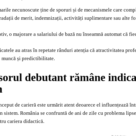
arile necunoscute ține de sporuri și de mecanismele care complete
gradații de merit, indemnizații, activități suplimentare sau alte 
tiv, o majorare a salariului de bază nu înseamnă automat că fiec
icatele au atras în repetate rânduri atenția că atractivitatea prof
 muncă și predictibilitate.
sorul debutant rămâne indica
m
început de carieră este urmărit atent deoarece el influențează într
n sistem. România se confruntă de ani de zile cu problema lipsei
tru cariera didactică.