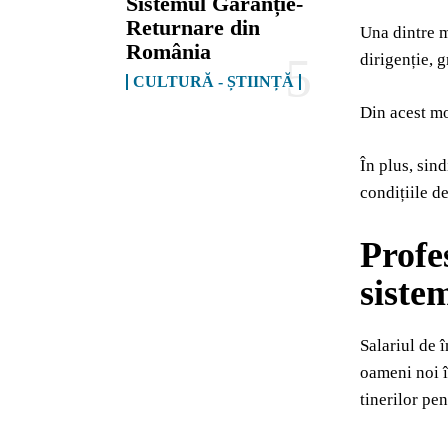
Sistemul Garanție-
Returnare din
Una dintre m
România
dirigenție, 
CULTURĂ - ȘTIINȚĂ
Din acest mo
În plus, sind
condițiile de
Profe
siste
Salariul de 
oameni noi î
tinerilor pen