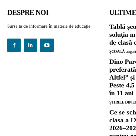
DESPRE NOI
ULTIME
Tablă șc
Sursa ta de informare în materie de educație
soluția m
de clasă 
ŞCOALĂ
august
Dino Parc
preferat
Altfel” 
Peste 4,5
în 11 ani
ȘTIRILE DIN 
Ce se sch
clasa a I
2026–202
pentru re