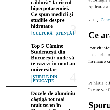
autoritățile
căldură” la riscul
Aplicarea a f
hiperpotasemiei.
Ce spun medicii și
studiile despre
vezi și
Conce
hidratare
Ce ara
CULTURĂ - ȘTIINȚĂ
Top 5 Cămine
Potrivit inf
Studențești din
un salariu b
București: unde să
însemna o cr
te cazezi în noul an
universitar
ȘTIRILE DIN
EDUCAȚIE
Pe hârtie, ci
în care vor f
Dozele de aluminiu
câștigă tot mai
Sporu
mult teren în