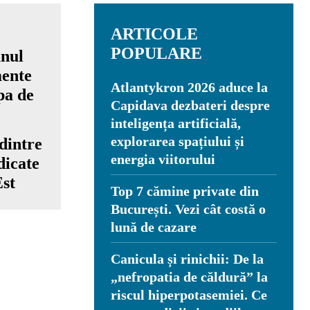
ARTICOLE
POPULARE
Atlantykron 2026 aduce la
Capidava dezbateri despre
inteligența artificială,
explorarea spațiului și
dintre
energia viitorului
dicate
Est
Top 7 cămine private din
București. Vezi cât costă o
lună de cazare
Canicula și rinichii: De la
„nefropatia de căldură” la
riscul hiperpotasemiei. Ce