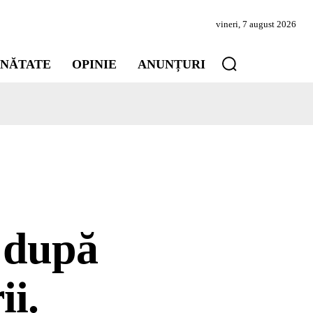
vineri, 7 august 2026
INĂTATE
OPINIE
ANUNȚURI
i după
ii.