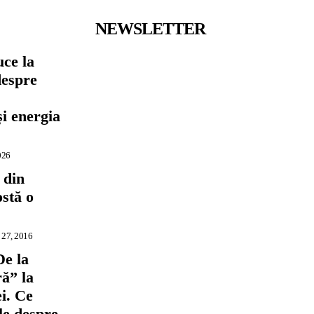
NEWSLETTER
ce la
despre
,
și energia
026
 din
ostă o
 27, 2016
De la
ră” la
i. Ce
ile despre