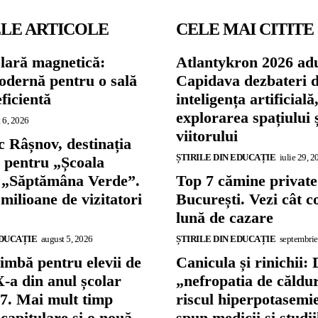
LE ARTICOLE
CELE MAI CITITE
olară magnetică:
Atlantykron 2026 adu
odernă pentru o sală
Capidava dezbateri 
eficientă
inteligența artificială
explorarea spațiului 
 6, 2026
viitorului
 Râșnov, destinația
ȘTIRILE DIN EDUCAȚIE
iulie 29, 2
ă pentru „Școala
și „Săptămâna Verde”.
Top 7 cămine private
 milioane de vizitatori
București. Vezi cât c
lună de cazare
EDUCAȚIE
august 5, 2026
ȘTIRILE DIN EDUCAȚIE
septembrie
imbă pentru elevii de
Canicula și rinichii: 
X-a din anul școlar
„nefropatia de căldu
7. Mai mult timp
riscul hiperpotasemie
capitulare și o nouă
spun medicii și studi