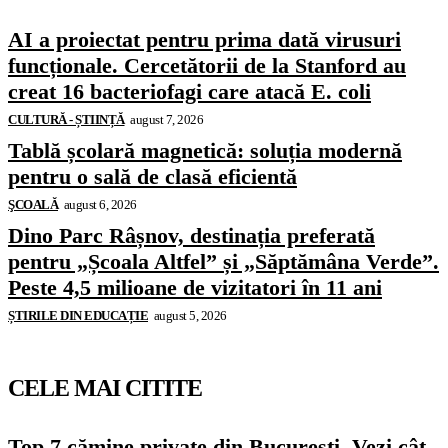
AI a proiectat pentru prima dată virusuri
funcționale. Cercetătorii de la Stanford au
creat 16 bacteriofagi care atacă E. coli
CULTURĂ - ȘTIINȚĂ
august 7, 2026
Tablă școlară magnetică: soluția modernă
pentru o sală de clasă eficientă
ŞCOALĂ
august 6, 2026
Dino Parc Râșnov, destinația preferată
pentru „Școala Altfel” și „Săptămâna Verde”.
Peste 4,5 milioane de vizitatori în 11 ani
ȘTIRILE DIN EDUCAȚIE
august 5, 2026
CELE MAI CITITE
Top 7 cămine private din București. Vezi cât