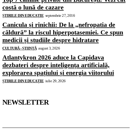
costă o lună de cazare
ȘTIRILE DIN EDUCAȚIE
septembrie 27, 2016
Canicula și rinichii: De la „nefropatia de
căldură” la riscul hiperpotasemiei. Ce spun
medicii și studiile despre hidratare
CULTURĂ - ȘTIINȚĂ
august 3, 2026
Atlantykron 2026 aduce la Capidava
dezbateri despre inteligența artificială,
explorarea spațiului și energia viitorului
ȘTIRILE DIN EDUCAȚIE
iulie 29, 2026
NEWSLETTER
Pedagoteca.ro
Știrile din Educație
Preșcolar