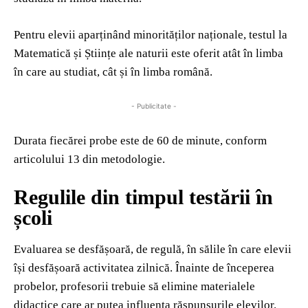
Pentru elevii aparținând minorităților naționale, testul la
Matematică și Științe ale naturii este oferit atât în limba
în care au studiat, cât și în limba română.
- Publicitate -
Durata fiecărei probe este de 60 de minute, conform
articolului 13 din metodologie.
Regulile din timpul testării în
școli
Evaluarea se desfășoară, de regulă, în sălile în care elevii
își desfășoară activitatea zilnică. Înainte de începerea
probelor, profesorii trebuie să elimine materialele
didactice care ar putea influența răspunsurile elevilor.