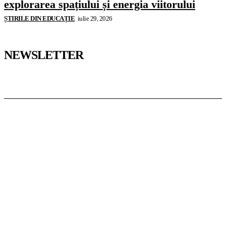
explorarea spațiului și energia viitorului
ȘTIRILE DIN EDUCAȚIE
iulie 29, 2026
NEWSLETTER
Pedagoteca.ro
Știrile din Educație
Preșcolar
Școală
Universitar
Studii în Străinătate
InformaTeca.ro
Știri
Politică
Economie
Educație
Sport
Agricultură
Casă și Grădină
Casoteca.ro
Noutăți
Amenajări
Grădină
Info Util
Agroteca.ro
La Zi
Produse
Utilaje
MoneyBuzz
Bani
Business
Tech
Green
Retail
București
English
Goool.ro
Superliga
Liga 2
Liga 3
Steaua
Dinamo
Rapid