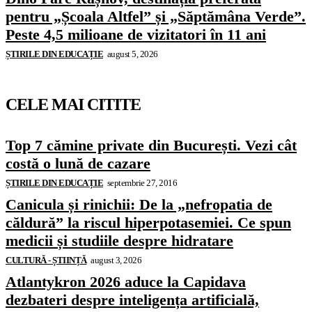
pentru „Școala Altfel” și „Săptămâna Verde”.
Peste 4,5 milioane de vizitatori în 11 ani
ȘTIRILE DIN EDUCAȚIE
august 5, 2026
CELE MAI CITITE
Top 7 cămine private din București. Vezi cât
costă o lună de cazare
ȘTIRILE DIN EDUCAȚIE
septembrie 27, 2016
Canicula și rinichii: De la „nefropatia de
căldură” la riscul hiperpotasemiei. Ce spun
medicii și studiile despre hidratare
CULTURĂ - ȘTIINȚĂ
august 3, 2026
Atlantykron 2026 aduce la Capidava
dezbateri despre inteligența artificială,