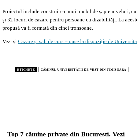
Proiectul include construirea unui imobil de şapte niveluri, c
şi 32 locuri de cazare pentru persoane cu dizabilităţi. La aces
propusă va fi formată din cinci tronsoane.
Vezi și
Cazare și săli de curs – puse la dispoziție de Universita
ETICHETE
CĂMINUL UNIVERSITĂŢII DE VEST DIN TIMIŞOARA
CELE MAI CITITE
Top 7 cămine private din București. Vezi