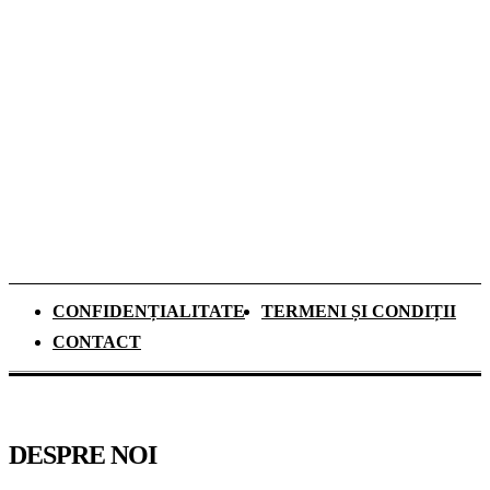
teren în Sistemul Garanție-Returnare din
România
Ce se schimbă pentru elevii de clasa a IX-a
din anul școlar 2026–2027. Mai mult timp
pentru recapitulare și o nouă materie
obligatorie
CONFIDENȚIALITATE
TERMENI ȘI CONDIȚII
CONTACT
DESPRE NOI