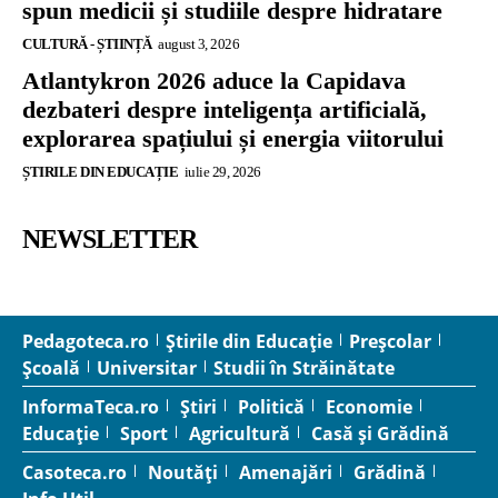
spun medicii și studiile despre hidratare
CULTURĂ - ȘTIINȚĂ
august 3, 2026
Atlantykron 2026 aduce la Capidava
dezbateri despre inteligența artificială,
explorarea spațiului și energia viitorului
ȘTIRILE DIN EDUCAȚIE
iulie 29, 2026
NEWSLETTER
Pedagoteca.ro
Știrile din Educație
Preșcolar
Școală
Universitar
Studii în Străinătate
InformaTeca.ro
Știri
Politică
Economie
Educație
Sport
Agricultură
Casă și Grădină
Casoteca.ro
Noutăți
Amenajări
Grădină