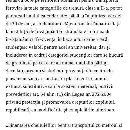
redus cu 50% pe teritoriul României pentru transportul
feroviar la toate categoriile de trenuri, clasa a II-a, pe tot
parcursul anului calendaristic, până la împlinirea vârstei
de 30 de ani, a studenţilor cetăţeni români înmatriculaţi
la instituţii de învăţământ în străinătate la forma de
învăţământ cu frecvenţă, în baza unui carnet/card
studenţesc valabil pentru acel an universitar, dar şi
includerea în cadrul categoriei studenţilor care se bucură
de gratuitate pe cei care au numai unul din părinţi
decedaţi, precum şi studenţii proveniţi din centre de
plasament sau care au fost în plasament la familia
extinsă, substitutivă sau la asistent maternal, potrivit
prevederilor art. 64 alin. (1) din Legea nr. 272/2004
privind protecţia şi promovarea drepturilor copilului,
republicată, cu modificările şi completările ulterioare.
„Finanţarea cheltuielilor pentru transportul cu metroul şi