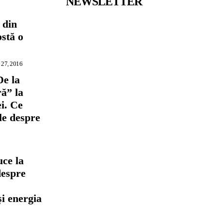
NEWSLETTER
 din
ostă o
 27, 2016
De la
ră” la
i. Ce
ile despre
ce la
despre
,
și energia