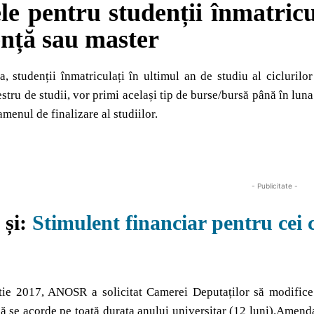
le pentru
studenții înmatricu
cență sau master
 studenții înmatriculați în ultimul an de studiu al ciclurilor
stru de studii, vor primi același tip de burse/bursă până în lu
amenul de finalizare al studiilor.
- Publicitate -
 și:
Stimulent financiar pentru cei c
tie 2017, ANOSR a solicitat Camerei Deputaților să modifice l
să se acorde pe toată durata anului universitar (12 luni).Amend