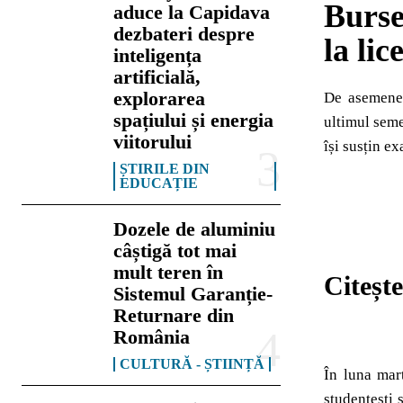
Burse
aduce la Capidava
dezbateri despre
la li
inteligența
artificială,
explorarea
De asemenea,
spațiului și energia
ultimul seme
viitorului
își susțin ex
ȘTIRILE DIN
EDUCAȚIE
Dozele de aluminiu
câștigă tot mai
mult teren în
Citește
Sistemul Garanție-
Returnare din
România
CULTURĂ - ȘTIINȚĂ
În luna mar
studențești 