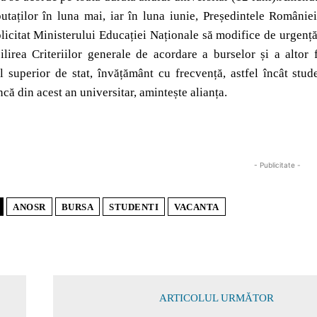
aților în luna mai, iar în luna iunie, Președintele României 
citat Ministerului Educației Naționale să modifice de urgență
ilirea Criteriilor generale de acordare a burselor și a altor 
 superior de stat, învățământ cu frecvență, astfel încât stud
ncă din acest an universitar, amintește alianța.
- Publicitate -
ANOSR
BURSA
STUDENTI
VACANTA
ARTICOLUL URMĂTOR