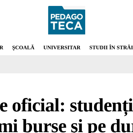
R
ŞCOALĂ
UNIVERSITAR
STUDII ÎN STRĂ
e oficial: studenți
mi burse și pe du