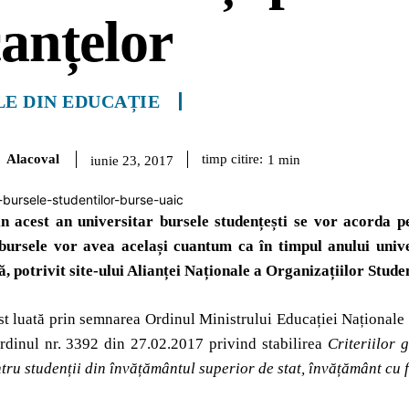
anțelor
LE DIN EDUCAȚIE
Alacoval
timp citire:
1
min
iunie 23, 2017
n acest an universitar bursele studențești se vor acorda pe
bursele vor avea același cuantum ca în timpul anului univer
, potrivit site-ului Alianței Naționale a Organizațiilor Stu
st luată prin semnarea Ordinul Ministrului Educației Naționale
rdinul nr. 3392 din 27.02.2017 privind stabilirea
Criteriilor 
tru studenții din învățământul superior de stat, învățământ cu 