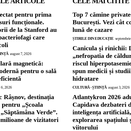
LE ARTICOLE
CELE MAI CITITE
ectat pentru prima
Top 7 cămine private
suri funcționale.
București. Vezi cât c
rii de la Stanford au
lună de cazare
bacteriofagi care
ȘTIRILE DIN EDUCAȚIE
septembrie
coli
Canicula și rinichii: 
IINȚĂ
august 7, 2026
„nefropatia de căldu
olară magnetică:
riscul hiperpotasemie
odernă pentru o sală
spun medicii și studi
eficientă
hidratare
 6, 2026
CULTURĂ - ȘTIINȚĂ
august 3, 2026
 Râșnov, destinația
Atlantykron 2026 adu
ă pentru „Școala
Capidava dezbateri 
și „Săptămâna Verde”.
inteligența artificială
 milioane de vizitatori
explorarea spațiului 
viitorului