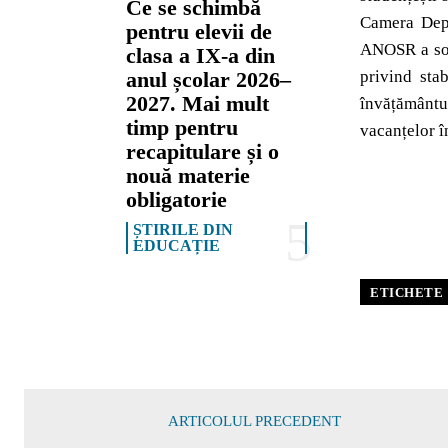
Ce se schimbă
Camera Deput
pentru elevii de
ANOSR a soli
clasa a IX-a din
anul școlar 2026–
privind stab
2027. Mai mult
învățământul
timp pentru
vacanțelor î
recapitulare și o
nouă materie
obligatorie
ȘTIRILE DIN
EDUCAȚIE
ETICHETE
ARTICOLUL PRECEDENT