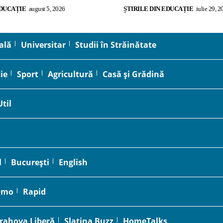
EDUCAȚIE
august 5, 2026
ȘTIRILE DIN EDUCAȚIE
iulie 29, 2
ală
Universitar
Studii în Străinătate
ie
Sport
Agricultură
Casă și Grădină
Util
l
București
English
amo
Rapid
rahova Liberă
Slatina Buzz
HomeTalks