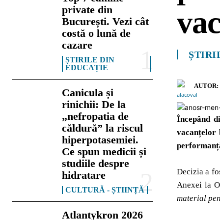
private din
vac
București. Vezi cât
costă o lună de
cazare
ȘTIRI
ȘTIRILE DIN
EDUCAȚIE
AUTOR:
Canicula și
rinichii: De la
„nefropatia de
Începând di
căldură” la riscul
vacanțelor 
hiperpotasemiei.
performanță
Ce spun medicii și
studiile despre
Decizia a fo
hidratare
Anexei la O
CULTURĂ - ȘTIINȚĂ
material pen
Atlantykron 2026