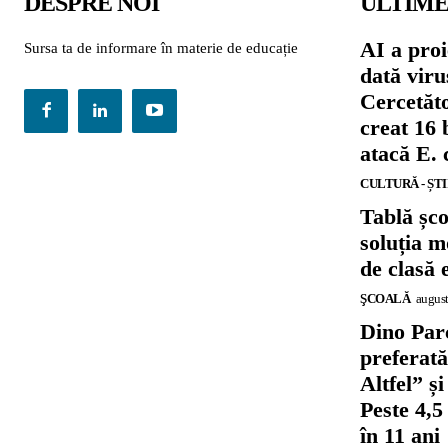
DESPRE NOI
ULTIME
AI a proi
Sursa ta de informare în materie de educație
dată viru
Cercetăto
creat 16 
atacă E. 
CULTURĂ - ȘT
Tablă șc
soluția m
de clasă 
ŞCOALĂ
august
Dino Parc
preferat
Altfel” 
Peste 4,5
în 11 ani