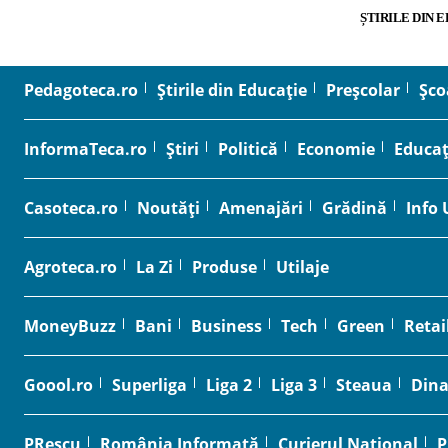
ȘTIRILE DIN 
Pedagoteca.ro
Știrile din Educație
Preșcolar
Șco
InformaTeca.ro
Știri
Politică
Economie
Educaț
Casoteca.ro
Noutăți
Amenajări
Grădină
Info 
Agroteca.ro
La Zi
Produse
Utilaje
MoneyBuzz
Bani
Business
Tech
Green
Retai
Goool.ro
Superliga
Liga 2
Liga 3
Steaua
Din
PRescu
România Informată
Curierul Național
P