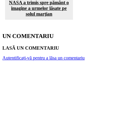
NASA a trimis spre pământ o
imagine a urmelor lăsate pe
solul marţian
UN COMENTARIU
LASĂ UN COMENTARIU
Autentificați-vă pentru a lăsa un comentariu
ARTICOLE POPULARE
Top 7 cămine private din București. Vezi cât
costă o lună de cazare