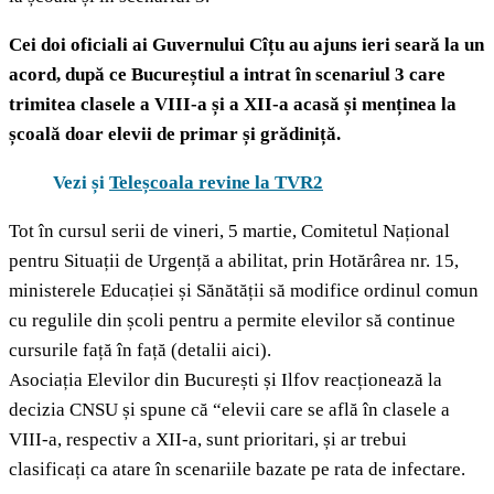
Cei doi oficiali ai Guvernului Cîțu au ajuns ieri seară la un
acord, după ce Bucureștiul a intrat în scenariul 3 care
trimitea clasele a VIII-a și a XII-a acasă și menținea la
școală doar elevii de primar și grădiniță.
Vezi și
Teleșcoala revine la TVR2
Tot în cursul serii de vineri, 5 martie, Comitetul Național
pentru Situații de Urgență a abilitat, prin Hotărârea nr. 15,
ministerele Educației și Sănătății să modifice ordinul comun
cu regulile din școli pentru a permite elevilor să continue
cursurile față în față (detalii aici).
Asociația Elevilor din București și Ilfov reacționează la
decizia CNSU și spune că “elevii care se află în clasele a
VIII-a, respectiv a XII-a, sunt prioritari, și ar trebui
clasificați ca atare în scenariile bazate pe rata de infectare.