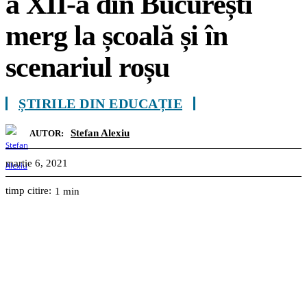
a XII-a din București
merg la școală și în
scenariul roșu
ȘTIRILE DIN EDUCAȚIE
Stefan Alexiu
AUTOR:
martie 6, 2021
timp citire:
1
min