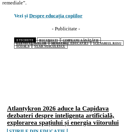
remediale”.
Vezi și
Despre educația copiilor
- Publicitate -
ETICHETE
BUCURESTI
CIMPEANU SĂNĂTĂȚII
ELEVII CLASELOR
MINISTRUL EDUCAȚIEI
SCENARIUL ROSU
SCOALA
VLAD VOICULESCU
CELE MAI CITITE
Atlantykron 2026 aduce la Capidava
dezbateri despre inteligența artificială,
explorarea spațiului și energia viitorului
ȘTIRILE DIN EDUCAȚIE