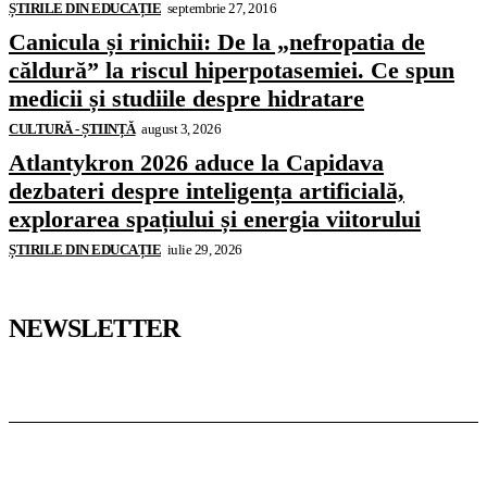
ȘTIRILE DIN EDUCAȚIE
septembrie 27, 2016
Canicula și rinichii: De la „nefropatia de
căldură” la riscul hiperpotasemiei. Ce spun
medicii și studiile despre hidratare
CULTURĂ - ȘTIINȚĂ
august 3, 2026
Atlantykron 2026 aduce la Capidava
dezbateri despre inteligența artificială,
explorarea spațiului și energia viitorului
ȘTIRILE DIN EDUCAȚIE
iulie 29, 2026
NEWSLETTER
Pedagoteca.ro
Știrile din Educație
Preșcolar
Școală
Universitar
Studii în Străinătate
InformaTeca.ro
Știri
Politică
Economie
Educație