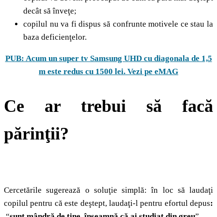
decât să înveţe;
copilul nu va fi dispus să confrunte motivele ce stau la
baza deficienţelor.
PUB: Acum un super tv Samsung UHD cu diagonala de 1,5
m este redus cu 1500 lei. Vezi pe eMAG
Ce ar trebui să facă
părinţii?
Cercetările sugerează o soluţie simplă: în loc să laudaţi
copilul pentru că este deştept, laudaţi-l pentru efortul depus
:
“
sunt mândră de tine, înseamnă că ai studiat din greu
”.