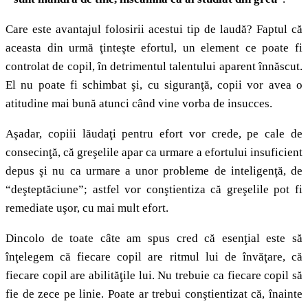
Care este avantajul folosirii acestui tip de laudă? Faptul că
aceasta din urmă ţinteşte efortul, un element ce poate fi
controlat de copil, în detrimentul talentului aparent înnăscut.
El nu poate fi schimbat şi, cu siguranţă, copii vor avea o
atitudine mai bună atunci când vine vorba de insucces.
Aşadar, copiii lăudaţi pentru efort vor crede, pe cale de
consecinţă, că greşelile apar ca urmare a efortului insuficient
depus şi nu ca urmare a unor probleme de inteligenţă, de
“deşteptăciune”; astfel vor conştientiza că greşelile pot fi
remediate uşor, cu mai mult efort.
Dincolo de toate câte am spus cred că esenţial este să
înţelegem că fiecare copil are ritmul lui de învăţare, că
fiecare copil are abilităţile lui. Nu trebuie ca fiecare copil să
fie de zece pe linie. Poate ar trebui conştientizat că, înainte