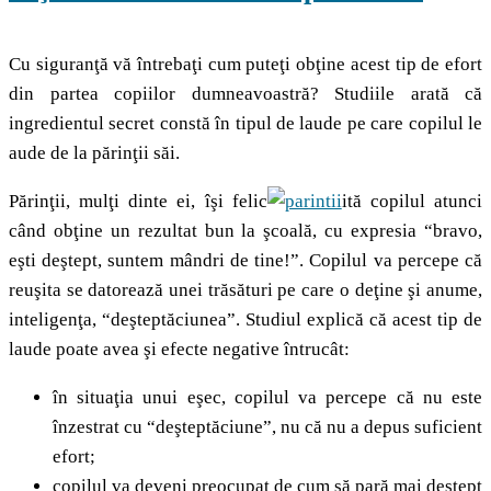
Cu siguranţă vă întrebaţi cum puteţi obţine acest tip de efort
din partea copiilor dumneavoastră? Studiile arată că
ingredientul secret constă în tipul de laude pe care copilul le
aude de la părinţii săi.
Părinţii, mulţi dinte ei, îşi felic
ită copilul atunci
când obţine un rezultat bun la şcoală, cu expresia “bravo,
eşti deştept, suntem mândri de tine!”. Copilul va percepe că
reuşita se datorează unei trăsături pe care o deţine şi anume,
inteligenţa, “deşteptăciunea”. Studiul explică că acest tip de
laude poate avea şi efecte negative întrucât:
în situaţia unui eşec, copilul va percepe că nu este
înzestrat cu “deşteptăciune”, nu că nu a depus suficient
efort;
copilul va deveni preocupat de cum să pară mai deştept