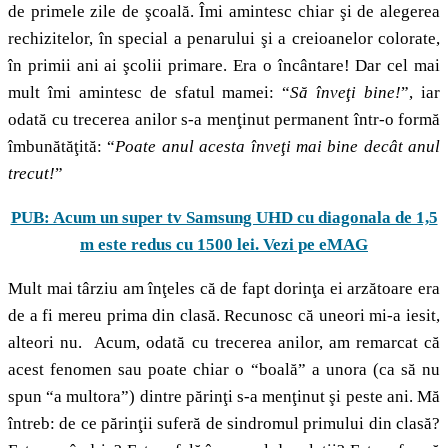
de primele zile de şcoală. Îmi amintesc chiar şi de alegerea
rechizitelor, în special a penarului şi a creioanelor colorate,
în primii ani ai şcolii primare. Era o încântare! Dar cel mai
mult îmi amintesc de sfatul mamei: “
Să înveţi bine!
”, iar
odată cu trecerea anilor s-a menţinut permanent într-o formă
îmbunătăţită: “
Poate anul acesta înveţi mai bine decât anul
trecut!
”
PUB: Acum un super tv Samsung UHD cu diagonala de 1,5
m este redus cu 1500 lei. Vezi pe eMAG
Mult mai târziu am înţeles că de fapt dorinţa ei arzătoare era
de a fi mereu prima din clasă. Recunosc că uneori mi-a iesit,
alteori nu. Acum, odată cu trecerea anilor, am remarcat că
acest fenomen sau poate chiar o “boală” a unora (ca să nu
spun “a multora”) dintre părinţi s-a menţinut şi peste ani. Mă
întreb: de ce părinţii suferă de sindromul primului din clasă?