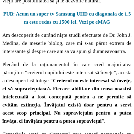
vieţii are posibilitatea să şi le dezvolte natural.
PUB: Acum un super tv Samsung UHD cu diagonala de 1,5
m este redus cu 1500 lei. Vezi pe eMAG
Am descoperit de curând nişte studii efectuate de Dr. John J.
Medina, de meserie biolog, care mi s-au părut extrem de
interesante şi despre care am să vă spun şi dumneavoastră.
Plecând de la raţionamentul în care cred majoritatea
părinţilor: “creierul copilului este interesat să înveţe”, acesta
a descoperit că totuşi: “
Creierul nu este interesat să înveţe,
ci să supravieţuiască. Fiecare abilitate din trusa noastră
intelectuală a fost concepută pentru a ne permite să
evităm extincţia. Învăţatul există doar pentru a servi
acest scop principal. Nu supravieţuim pentru a putea
învăţa, ci învăţăm pentru a putea supravieţui
”.