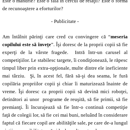
Este o mândrie? Este o fală în cercul de relaţii? Este o formă
de recunoaştere a eforturilor?
- Publicitate -
Am întâlnit părinţi care cred cu convingere că “
meseria
copilului este să înveţe
”. Îşi doresc de la proprii copii să fie
experţi de la vârste fragede. Intră într-un carusel al
competiţiilor. Le stabilesc targete, îi condiţionează, le răpesc
timpul liber prin extra-opţionale, multe dintre ele ineficiente
mai târziu. Şi, în acest fel, fără să-şi dea seama, le fură
copilăria propriilor copii şi chiar îi maturizează înainte de
vreme. Îşi doresc ca proprii copii să devină mici roboţei,
detinători ai unor programe de reuşită, să fie primii, să fie
premianţi. Îi încurajează să fie într-o continuă competiţie
faţă de colegii lor, să fie cei mai buni, neluând în considerare
faptul că fiecare copil are abilităţile sale, pe care de-a lungul