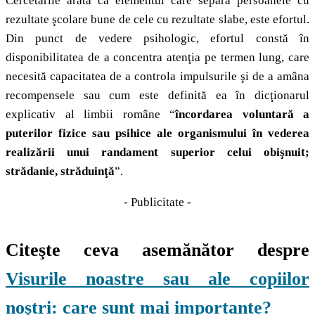
Cercetările arată ca elementul care separă persoanele cu
rezultate şcolare bune de cele cu rezultate slabe, este efortul.
Din punct de vedere psihologic, efortul constă în
disponibilitatea de a concentra atenţia pe termen lung, care
necesită capacitatea de a controla impulsurile şi de a amâna
recompensele sau cum este definită ea în dicţionarul
explicativ al limbii române “
încordarea voluntară a
puterilor fizice sau psihice ale organismului în vederea
realizării unui randament superior celui obişnuit;
strădanie, străduinţă
”.
- Publicitate -
Citeşte ceva asemănător despre
Visurile noastre sau ale copiilor
noştri: care sunt mai importante?