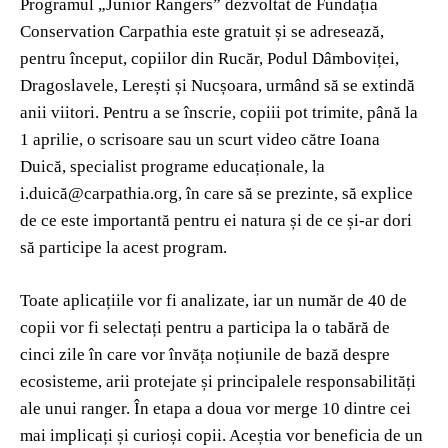
Programul „Junior Rangers” dezvoltat de Fundația
Conservation Carpathia este gratuit și se adresează,
pentru început, copiilor din Rucăr, Podul Dâmboviței,
Dragoslavele, Lerești și Nucșoara, urmând să se extindă
anii viitori. Pentru a se înscrie, copiii pot trimite, până la
1 aprilie, o scrisoare sau un scurt video către Ioana
Duică, specialist programe educaționale, la
i.duică@carpathia.org, în care să se prezinte, să explice
de ce este importantă pentru ei natura și de ce și-ar dori
să participe la acest program.
Toate aplicațiile vor fi analizate, iar un număr de 40 de
copii vor fi selectați pentru a participa la o tabără de
cinci zile în care vor învăța noțiunile de bază despre
ecosisteme, arii protejate și principalele responsabilități
ale unui ranger. În etapa a doua vor merge 10 dintre cei
mai implicați și curioși copii. Aceștia vor beneficia de un