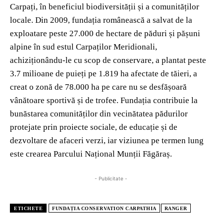
Carpați, în beneficiul biodiversității și a comunităților
locale. Din 2009, fundația românească a salvat de la
exploatare peste 27.000 de hectare de păduri și pășuni
alpine în sud estul Carpaților Meridionali,
achiziționându-le cu scop de conservare, a plantat peste
3.7 milioane de puieți pe 1.819 ha afectate de tăieri, a
creat o zonă de 78.000 ha pe care nu se desfășoară
vânătoare sportivă și de trofee. Fundația contribuie la
bunăstarea comunităților din vecinătatea pădurilor
protejate prin proiecte sociale, de educație și de
dezvoltare de afaceri verzi, iar viziunea pe termen lung
este crearea Parcului Național Munții Făgăraș.
- Publicitate -
ETICHETE
FUNDAȚIA CONSERVATION CARPATHIA
RANGER