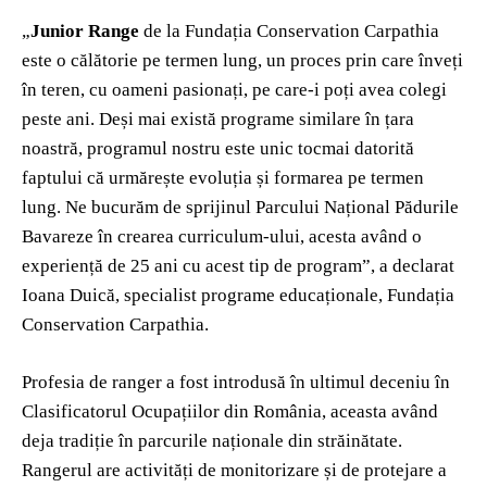
„
Junior Range
de la Fundația Conservation Carpathia
este o călătorie pe termen lung, un proces prin care înveți
în teren, cu oameni pasionați, pe care-i poți avea colegi
peste ani. Deși mai există programe similare în țara
noastră, programul nostru este unic tocmai datorită
faptului că urmărește evoluția și formarea pe termen
lung. Ne bucurăm de sprijinul Parcului Național Pădurile
Bavareze în crearea curriculum-ului, acesta având o
experiență de 25 ani cu acest tip de program”, a declarat
Ioana Duică, specialist programe educaționale, Fundația
Conservation Carpathia.
Profesia de ranger a fost introdusă în ultimul deceniu în
Clasificatorul Ocupațiilor din România, aceasta având
deja tradiție în parcurile naționale din străinătate.
Rangerul are activități de monitorizare și de protejare a