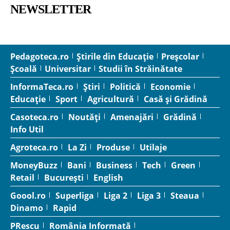
NEWSLETTER
Pedagoteca.ro
Știrile din Educație
Preșcolar
Școală
Universitar
Studii în Străinătate
InformaTeca.ro
Știri
Politică
Economie
Educație
Sport
Agricultură
Casă și Grădină
Casoteca.ro
Noutăți
Amenajări
Grădină
Info Util
Agroteca.ro
La Zi
Produse
Utilaje
MoneyBuzz
Bani
Business
Tech
Green
Retail
București
English
Goool.ro
Superliga
Liga 2
Liga 3
Steaua
Dinamo
Rapid
PRescu
România Informată