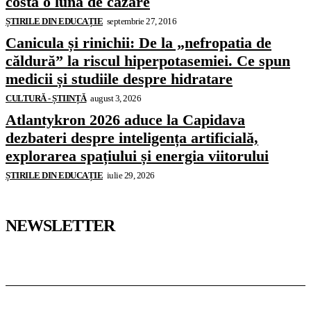
costă o lună de cazare
ȘTIRILE DIN EDUCAȚIE
septembrie 27, 2016
Canicula și rinichii: De la „nefropatia de
căldură” la riscul hiperpotasemiei. Ce spun
medicii și studiile despre hidratare
CULTURĂ - ȘTIINȚĂ
august 3, 2026
Atlantykron 2026 aduce la Capidava
dezbateri despre inteligența artificială,
explorarea spațiului și energia viitorului
ȘTIRILE DIN EDUCAȚIE
iulie 29, 2026
NEWSLETTER
Pedagoteca.ro
Știrile din Educație
Preșcolar
Școală
Universitar
Studii în Străinătate