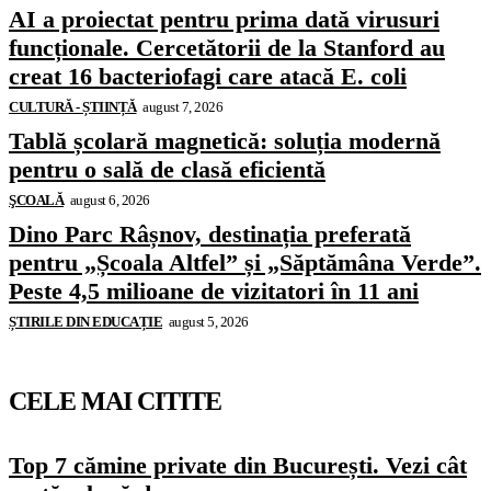
AI a proiectat pentru prima dată virusuri
funcționale. Cercetătorii de la Stanford au
creat 16 bacteriofagi care atacă E. coli
CULTURĂ - ȘTIINȚĂ
august 7, 2026
Tablă școlară magnetică: soluția modernă
pentru o sală de clasă eficientă
ŞCOALĂ
august 6, 2026
Dino Parc Râșnov, destinația preferată
pentru „Școala Altfel” și „Săptămâna Verde”.
Peste 4,5 milioane de vizitatori în 11 ani
ȘTIRILE DIN EDUCAȚIE
august 5, 2026
CELE MAI CITITE
Top 7 cămine private din București. Vezi cât