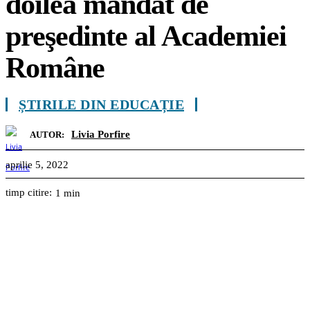
doilea mandat de
preşedinte al Academiei
Române
ȘTIRILE DIN EDUCAȚIE
Livia Porfire
AUTOR:
aprilie 5, 2022
timp citire:
1
min