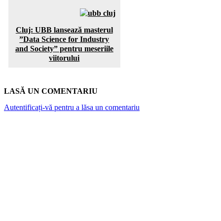
Cluj: UBB lansează masterul
”Data Science for Industry
and Society” pentru meseriile
viitorului
LASĂ UN COMENTARIU
Autentificați-vă pentru a lăsa un comentariu
ARTICOLE POPULARE
Top 7 cămine private din București. Vezi cât
costă o lună de cazare