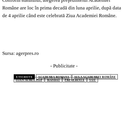
Conform statutului, alegerea preşedintelui Academiei
Române are loc în prima decadă din luna aprilie, după data
de 4 aprilie când este celebrată Ziua Academiei Române.
Sursa: agerpres.ro
- Publicitate -
ETICHETE
ACADEMIA ROMANA
AULA ACADEMIEI ROMÂNE
IOAN-AUREL POP
MANDAT
PREŞEDINTE
VOT
CELE MAI CITITE