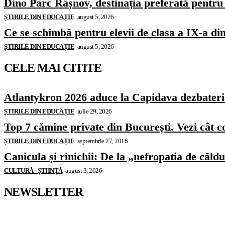
Dino Parc Râșnov, destinația preferată pentru 
ȘTIRILE DIN EDUCAȚIE
august 5, 2026
Ce se schimbă pentru elevii de clasa a IX-a di
ȘTIRILE DIN EDUCAȚIE
august 5, 2026
CELE MAI CITITE
Atlantykron 2026 aduce la Capidava dezbateri de
ȘTIRILE DIN EDUCAȚIE
iulie 29, 2026
Top 7 cămine private din București. Vezi cât c
ȘTIRILE DIN EDUCAȚIE
septembrie 27, 2016
Canicula și rinichii: De la „nefropatia de căld
CULTURĂ - ȘTIINȚĂ
august 3, 2026
NEWSLETTER