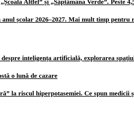
„Școala Altfel” și „Săptămâna Verde”. Peste 4,5 
n anul școlar 2026–2027. Mai mult timp pentru r
spre inteligența artificială, explorarea spațiulu
ostă o lună de cazare
ură” la riscul hiperpotasemiei. Ce spun medicii ș