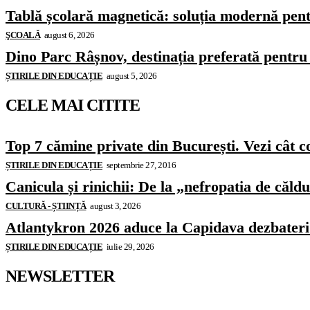
Tablă școlară magnetică: soluția modernă pentr
ŞCOALĂ
august 6, 2026
Dino Parc Râșnov, destinația preferată pentru 
ȘTIRILE DIN EDUCAȚIE
august 5, 2026
CELE MAI CITITE
Top 7 cămine private din București. Vezi cât c
ȘTIRILE DIN EDUCAȚIE
septembrie 27, 2016
Canicula și rinichii: De la „nefropatia de căld
CULTURĂ - ȘTIINȚĂ
august 3, 2026
Atlantykron 2026 aduce la Capidava dezbateri de
ȘTIRILE DIN EDUCAȚIE
iulie 29, 2026
NEWSLETTER