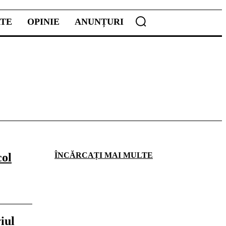
ATE
OPINIE
ANUNȚURI
col
ÎNCĂRCAȚI MAI MULTE
iul