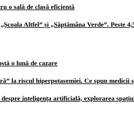
u o sală de clasă eficientă
„Școala Altfel” și „Săptămâna Verde”. Peste 4,5 
ostă o lună de cazare
ură” la riscul hiperpotasemiei. Ce spun medicii ș
spre inteligența artificială, explorarea spațiulu