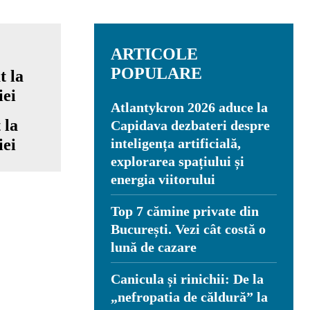
ARTICOLE
POPULARE
Atlantykron 2026 aduce la
 la
Capidava dezbateri despre
iei
inteligența artificială,
explorarea spațiului și
energia viitorului
Top 7 cămine private din
București. Vezi cât costă o
lună de cazare
Canicula și rinichii: De la
„nefropatia de căldură” la