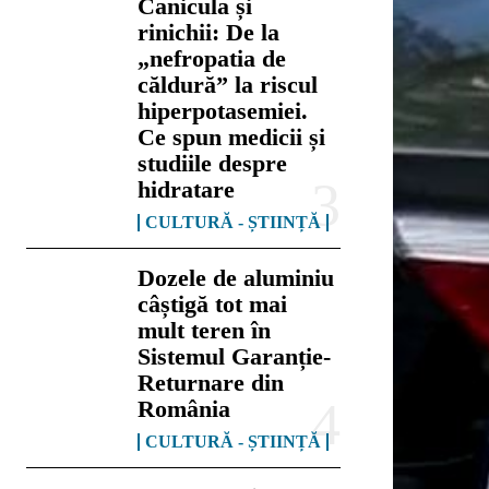
Canicula și
rinichii: De la
„nefropatia de
căldură” la riscul
hiperpotasemiei.
Ce spun medicii și
studiile despre
hidratare
CULTURĂ - ȘTIINȚĂ
Dozele de aluminiu
câștigă tot mai
mult teren în
Sistemul Garanție-
Returnare din
România
CULTURĂ - ȘTIINȚĂ