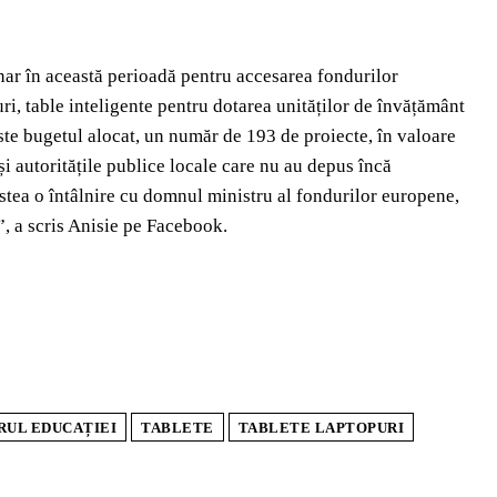
inar în această perioadă pentru accesarea fondurilor
ri, table inteligente pentru dotarea unităților de învățământ
este bugetul alocat, un număr de 193 de proiecte, în valoare
i autoritățile publice locale care nu au depus încă
stea o întâlnire cu domnul ministru al fondurilor europene,
”, a scris Anisie pe Facebook.
RUL EDUCAȚIEI
TABLETE
TABLETE LAPTOPURI