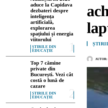
aduce la Capidava
ach
dezbateri despre
inteligența
artificială,
lap
explorarea
spațiului și energia
viitorului
ȘTIRI
ȘTIRILE DIN
EDUCAȚIE
AUTOR:
Top 7 cămine
private din
București. Vezi cât
costă o lună de
cazare
ȘTIRILE DIN
EDUCAȚIE