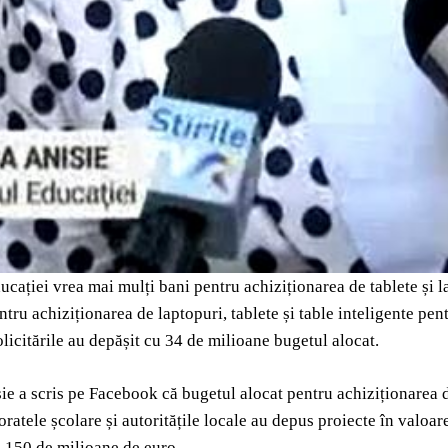
ucației vrea mai mulți bani pentru achiziționarea de tablete și l
ru achiziționarea de laptopuri, tablete și table inteligente pentr
solicitările au depășit cu 34 de milioane bugetul alocat.
e a scris pe Facebook că bugetul alocat pentru achiziționarea de
toratele școlare și autoritățile locale au depus proiecte în valoa
de 150 de milioane de euro.