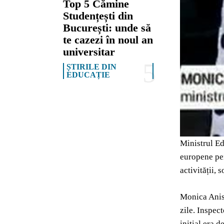
Top 5 Cămine
Studențești din
București: unde să
te cazezi în noul an
universitar
ȘTIRILE DIN
EDUCAȚIE
Ministrul Ed
europene pent
activității, 
Monica Anisi
zile. Inspec
inițial era 