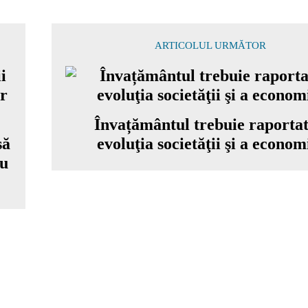
ARTICOLUL URMĂTOR
Învațământul trebuie raportat
să
evoluţia societăţii şi a econom
cu