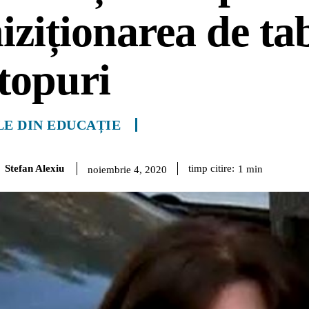
iziționarea de tab
topuri
LE DIN EDUCAȚIE
Stefan Alexiu
timp citire:
1
min
noiembrie 4, 2020