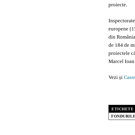
proiecte.
Inspectorate
europene (15
din România.
de 184 de mi
proiectele c
Marcel Ioan 
Vezi și
Caso
ETICHETE
FONDURILE