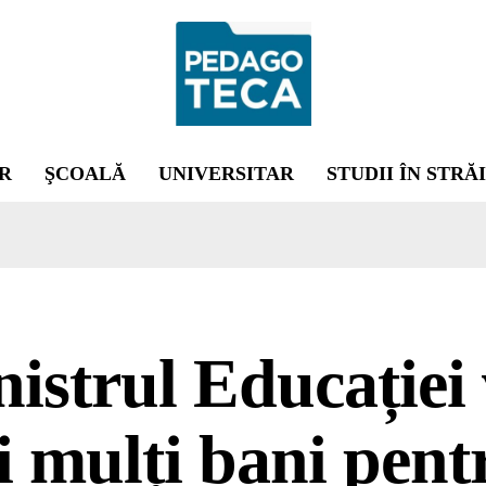
R
ŞCOALĂ
UNIVERSITAR
STUDII ÎN STRĂ
istrul Educației
 mulți bani pent