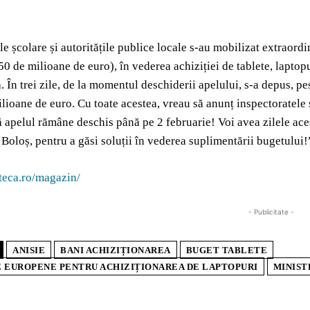
le școlare și autoritățile publice locale s-au mobilizat extraord
0 de milioane de euro), în vederea achiziției de tablete, laptopu
 În trei zile, de la momentul deschiderii apelului, s-a depus, p
lioane de euro. Cu toate acestea, vreau să anunț inspectoratele ș
ă apelul rămâne deschis până pe 2 februarie! Voi avea zilele ace
Boloș, pentru a găsi soluții în vederea suplimentării bugetului!
teca.ro/magazin/
- Publicitate -
ANISIE
BANI ACHIZIȚIONAREA
BUGET TABLETE
 EUROPENE PENTRU ACHIZIȚIONAREA DE LAPTOPURI
MINIST