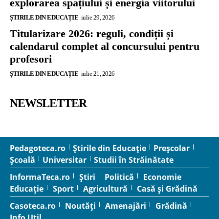
explorarea spațiului și energia viitorului
ȘTIRILE DIN EDUCAȚIE
iulie 29, 2026
Titularizare 2026: reguli, condiții și
calendarul complet al concursului pentru
profesori
ȘTIRILE DIN EDUCAȚIE
iulie 21, 2026
NEWSLETTER
Pedagoteca.ro
Știrile din Educație
Preșcolar
Școală
Universitar
Studii în Străinătate
InformaTeca.ro
Știri
Politică
Economie
Educație
Sport
Agricultură
Casă și Grădină
Casoteca.ro
Noutăți
Amenajări
Grădină
Info Util