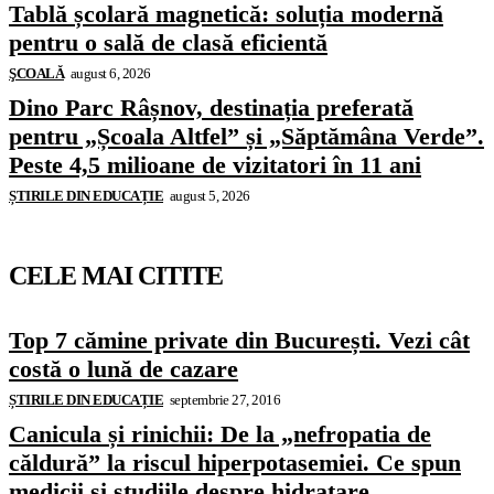
Tablă școlară magnetică: soluția modernă
pentru o sală de clasă eficientă
ŞCOALĂ
august 6, 2026
Dino Parc Râșnov, destinația preferată
pentru „Școala Altfel” și „Săptămâna Verde”.
Peste 4,5 milioane de vizitatori în 11 ani
ȘTIRILE DIN EDUCAȚIE
august 5, 2026
CELE MAI CITITE
Top 7 cămine private din București. Vezi cât
costă o lună de cazare
ȘTIRILE DIN EDUCAȚIE
septembrie 27, 2016
Canicula și rinichii: De la „nefropatia de
căldură” la riscul hiperpotasemiei. Ce spun
medicii și studiile despre hidratare