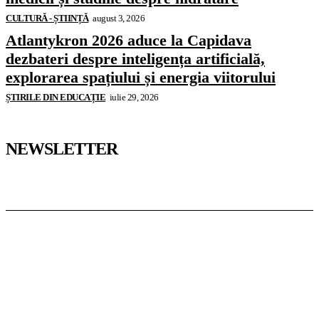
CULTURĂ - ȘTIINȚĂ
august 3, 2026
Atlantykron 2026 aduce la Capidava
dezbateri despre inteligența artificială,
explorarea spațiului și energia viitorului
ȘTIRILE DIN EDUCAȚIE
iulie 29, 2026
NEWSLETTER
Pedagoteca.ro
Știrile din Educație
Preșcolar
Școală
Universitar
Studii în Străinătate
InformaTeca.ro
Știri
Politică
Economie
Educație
Sport
Agricultură
Casă și Grădină
Casoteca.ro
Noutăți
Amenajări
Grădină
Info Util
Agroteca.ro
La Zi
Produse
Utilaje