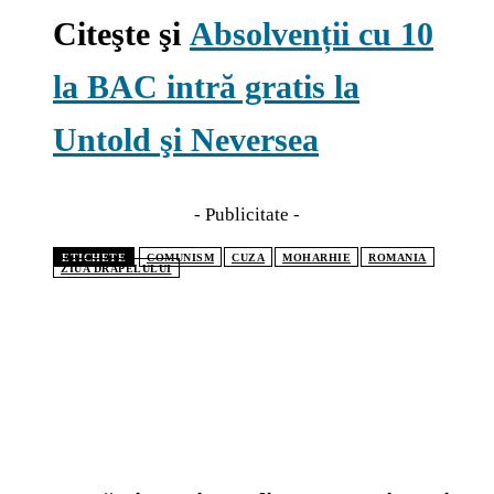
Citeşte şi
Absolvenții cu 10
la BAC intră gratis la
Untold şi Neversea
- Publicitate -
ETICHETE
COMUNISM
CUZA
MOHARHIE
ROMANIA
ZIUA DRAPELULUI
CELE MAI CITITE