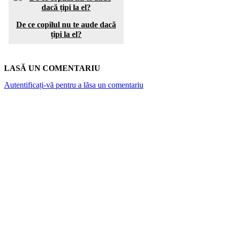
De ce copilul nu te aude dacă
țipi la el?
LASĂ UN COMENTARIU
Autentificați-vă pentru a lăsa un comentariu
ARTICOLE POPULARE
Top 7 cămine private din București. Vezi cât
costă o lună de cazare
Canicula și rinichii: De la „nefropatia de