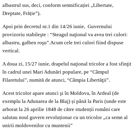
albastrul sus, deci, conform semnificației „Libertate,
Dreptate, Frăție”).
Apoi prin decretul nr.1 din 14/26 iunie, Guvernului
provizoriu stabileşte : “Steagul naţional va avea trei culori:
albastru, galben roşu”.Acum cele trei culori fiind dispuse
vertical.
A doua zi, 15/27 iunie, drapelul naţional tricolor a fost sfinţit
în cadrul unei Mari Adunări populare, pe “Câmpul
Filaretului”, numită de atunci, “Câmpia Libertăţii”.
Acest tricolor apare atunci şi în Moldova, în Ardeal (de
exemplu la Adunarea de la Blaj) și până la Paris (unde este
arborat la 26 aprilie 1848 de către studenții români care
salutau noul guvern revoluționar cu un tricolor „ca semn al
unirii moldovenilor cu muntenii”