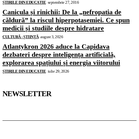
ȘTIRILE DIN EDUCAȚIE
septembrie 27, 2016
Canicula și rinichii: De la „nefropatia de
căldură” la riscul hiperpotasemiei. Ce spun
medicii și studiile despre hidratare
CULTURĂ - ȘTIINȚĂ
august 3, 2026
Atlantykron 2026 aduce la Capidava
dezbateri despre inteligența artificială,
explorarea spațiului și energia viitorului
ȘTIRILE DIN EDUCAȚIE
iulie 29, 2026
NEWSLETTER
Pedagoteca.ro
Știrile din Educație
Preșcolar
Școală
Universitar
Studii în Străinătate
InformaTeca.ro
Știri
Politică
Economie
Educație