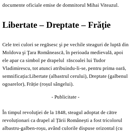
documente oficiale emise de domnitorul Mihai Viteazul.
Libertate – Dreptate – Frăţie
Cele trei culori se regăsesc şi pe vechile steaguri de luptă din
Moldova şi Ţara Românească, în perioada medievală, apoi
ele apar ca simbol pe drapelul răscoalei lui Tudor
Vladimirescu, tot atunci atribuindu-li-se, pentru prima oară,
semnificația:Libertate (albastrul cerului), Dreptate (galbenul
ogoarelor), Frăție (roșul sângelui).
- Publicitate -
În timpul revoluţiei de la 1848, steagul adoptat de către
revoluționari ca drapel al Țării Românești a fost tricolorul
albastru-galben-roșu, având culorile dispuse orizontal (cu