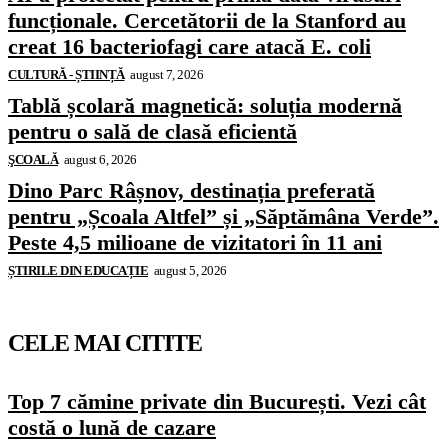
funcționale. Cercetătorii de la Stanford au
creat 16 bacteriofagi care atacă E. coli
CULTURĂ - ȘTIINȚĂ
august 7, 2026
Tablă școlară magnetică: soluția modernă
pentru o sală de clasă eficientă
ŞCOALĂ
august 6, 2026
Dino Parc Râșnov, destinația preferată
pentru „Școala Altfel” și „Săptămâna Verde”.
Peste 4,5 milioane de vizitatori în 11 ani
ȘTIRILE DIN EDUCAȚIE
august 5, 2026
CELE MAI CITITE
Top 7 cămine private din București. Vezi cât
costă o lună de cazare