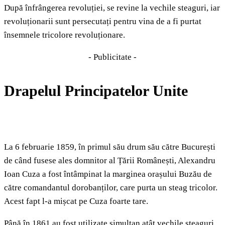
După înfrângerea revoluției, se revine la vechile steaguri, iar
revoluționarii sunt persecutați pentru vina de a fi purtat
însemnele tricolore revoluționare.
- Publicitate -
Drapelul Principatelor Unite
La 6 februarie 1859, în primul său drum său către București
de când fusese ales domnitor al Țării Românești, Alexandru
Ioan Cuza a fost întâmpinat la marginea orașului Buzău de
către comandantul dorobanților, care purta un steag tricolor.
Acest fapt l-a mișcat pe Cuza foarte tare.
Până în 1861 au fost utilizate simultan atât vechile steaguri