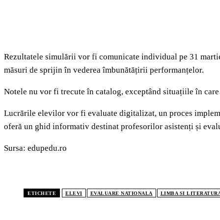
Rezultatele simulării vor fi comunicate individual pe 31 martie ș
măsuri de sprijin în vederea îmbunătățirii performanțelor.
Notele nu vor fi trecute în catalog, exceptând situațiile în care 
Lucrările elevilor vor fi evaluate digitalizat, un proces impl
oferă un ghid informativ destinat profesorilor asistenți și eval
Sursa: edupedu.ro
ETICHETE
ELEVI
EVALUARE NATIONALA
LIMBA SI LITERATUR