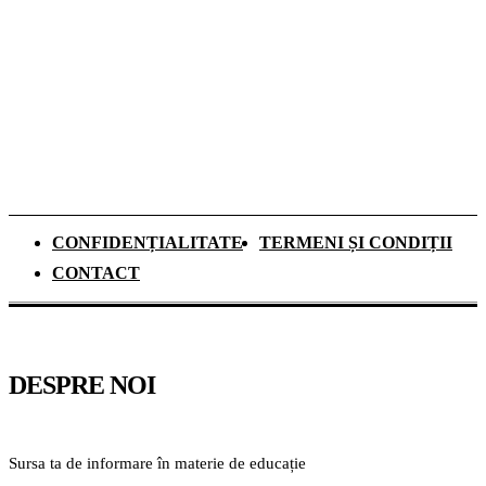
Ce se schimbă pentru elevii de clasa a IX-a
din anul școlar 2026–2027. Mai mult timp
pentru recapitulare și o nouă materie
obligatorie
CONFIDENȚIALITATE
TERMENI ȘI CONDIȚII
CONTACT
DESPRE NOI
Sursa ta de informare în materie de educație