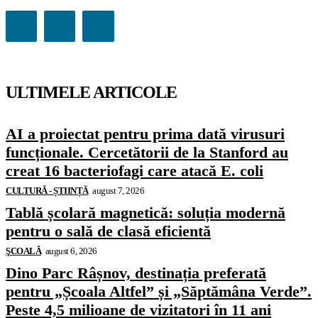
ULTIMELE ARTICOLE
AI a proiectat pentru prima dată virusuri
funcționale. Cercetătorii de la Stanford au
creat 16 bacteriofagi care atacă E. coli
CULTURĂ - ȘTIINȚĂ
august 7, 2026
Tablă școlară magnetică: soluția modernă
pentru o sală de clasă eficientă
ŞCOALĂ
august 6, 2026
Dino Parc Râșnov, destinația preferată
pentru „Școala Altfel” și „Săptămâna Verde”.
Peste 4,5 milioane de vizitatori în 11 ani