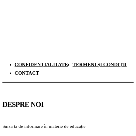
Dozele de aluminiu câștigă tot mai mult
teren în Sistemul Garanție-Returnare din
România
CONFIDENȚIALITATE
TERMENI ȘI CONDIȚII
CONTACT
DESPRE NOI
Sursa ta de informare în materie de educație