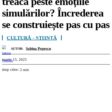
treacă peste emoțiile
simulărilor? Încrederea
se construiește pas cu pas
CULTURĂ - ȘTIINȚĂ
Sabina Popescu
AUTOR:
martie 15, 2025
timp citire:
2
min