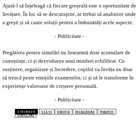
Ajută-l să înțeleagă că fiecare greșeală este o oportunitate de
învățare. În loc să se descurajeze, ar trebui să analizeze unde
a greșit și să caute soluții pentru a îmbunătăți acele aspecte.
- Publicitate -
Pregătirea pentru simulări nu înseamnă doar acumulare de
cunoștințe, ci și dezvoltarea unui mindset echilibrat. Cu
susținere, organizare și încredere, copilul va învăța nu doar
să treacă peste emoțiile examenelor, ci și să le transforme în
experiențe valoroase de creștere personală.
- Publicitate -
ETICHETE
ELEVI
EMOȚII
INCREDERE
PARINTI
SIMULARI