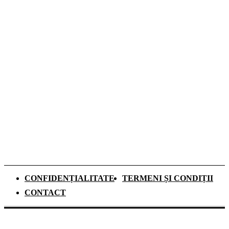
căldură” la riscul hiperpotasemiei. Ce spun
medicii și studiile despre hidratare
Top 5 Cămine Studențești din București:
unde să te cazezi în noul an universitar
Dozele de aluminiu câștigă tot mai mult
teren în Sistemul Garanție-Returnare din
România
CONFIDENȚIALITATE
TERMENI ȘI CONDIȚII
CONTACT