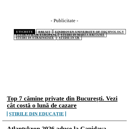
- Publicitate -
ETICHETE
BREXIT
EINDHOVEN UNIVERSITY OF TECHNOLOGY
STUDENȚILOR EUROPENI
STUDII IN MAREA BRITANIE
STUDII IN STRAINATATE
STUDII IN UK
CELE MAI CITITE
Top 7 cămine private din București. Vezi
cât costă o lună de cazare
ȘTIRILE DIN EDUCAȚIE
Atlantykron 2026 aduce la Capidava