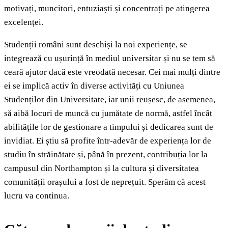
motivați, muncitori, entuziaști și concentrați pe atingerea
excelenței.
Studenții români sunt deschiși la noi experiențe, se
integrează cu ușurință în mediul universitar și nu se tem să
ceară ajutor dacă este vreodată necesar. Cei mai mulți dintre
ei se implică activ în diverse activități cu Uniunea
Studenților din Universitate, iar unii reușesc, de asemenea,
să aibă locuri de muncă cu jumătate de normă, astfel încât
abilitățile lor de gestionare a timpului și dedicarea sunt de
invidiat. Ei știu să profite într-adevăr de experiența lor de
studiu în străinătate și, până în prezent, contribuția lor la
campusul din Northampton și la cultura și diversitatea
comunității orașului a fost de neprețuit. Sperăm că acest
lucru va continua.