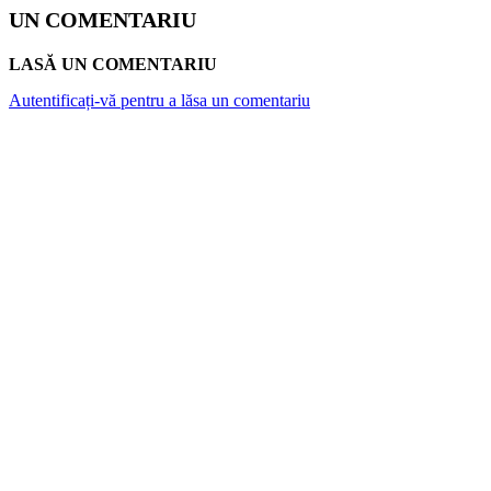
UN COMENTARIU
LASĂ UN COMENTARIU
Autentificați-vă pentru a lăsa un comentariu
ARTICOLE POPULARE
Top 7 cămine private din București. Vezi cât
costă o lună de cazare
Atlantykron 2026 aduce la Capidava
dezbateri despre inteligența artificială,
explorarea spațiului și energia viitorului
Canicula și rinichii: De la „nefropatia de