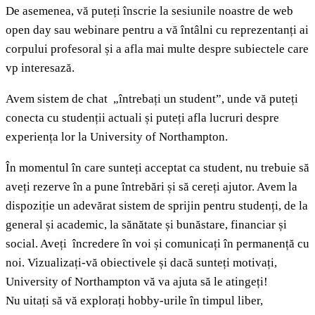
De asemenea, vă puteți înscrie la sesiunile noastre de web
open day sau webinare pentru a vă întâlni cu reprezentanți ai
corpului profesoral și a afla mai multe despre subiectele care
vp interesază.
Avem sistem de chat „întrebați un student”, unde vă puteți
conecta cu studenții actuali și puteți afla lucruri despre
experiența lor la University of Northampton.
În momentul în care sunteți acceptat ca student, nu trebuie să
aveți rezerve în a pune întrebări și să cereți ajutor. Avem la
dispoziție un adevărat sistem de sprijin pentru studenți, de la
general și academic, la sănătate și bunăstare, financiar și
social. Aveți încredere în voi și comunicați în permanență cu
noi. Vizualizați-vă obiectivele și dacă sunteți motivați,
University of Northampton vă va ajuta să le atingeți!
Nu uitați să vă explorați hobby-urile în timpul liber,