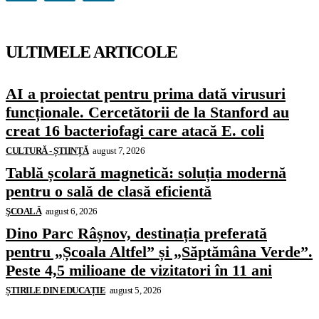
ULTIMELE ARTICOLE
AI a proiectat pentru prima dată virusuri
funcționale. Cercetătorii de la Stanford au
creat 16 bacteriofagi care atacă E. coli
CULTURĂ - ȘTIINȚĂ
august 7, 2026
Tablă școlară magnetică: soluția modernă
pentru o sală de clasă eficientă
ŞCOALĂ
august 6, 2026
Dino Parc Râșnov, destinația preferată
pentru „Școala Altfel” și „Săptămâna Verde”.
Peste 4,5 milioane de vizitatori în 11 ani
ȘTIRILE DIN EDUCAȚIE
august 5, 2026