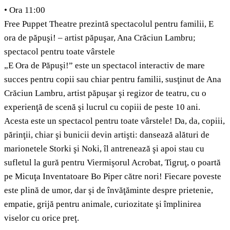
• Ora 11:00
Free Puppet Theatre prezintă spectacolul pentru familii, E
ora de păpuşi! – artist păpuşar, Ana Crăciun Lambru;
spectacol pentru toate vârstele
„E Ora de Păpuşi!” este un spectacol interactiv de mare
succes pentru copii sau chiar pentru familii, susţinut de Ana
Crăciun Lambru, artist păpuşar şi regizor de teatru, cu o
experienţă de scenă şi lucrul cu copiii de peste 10 ani.
Acesta este un spectacol pentru toate vârstele! Da, da, copiii,
părinţii, chiar şi bunicii devin artişti: dansează alături de
marionetele Storki şi Noki, îl antrenează şi apoi stau cu
sufletul la gură pentru Viermişorul Acrobat, Tigruţ, o poartă
pe Micuţa Inventatoare Bo Piper către nori! Fiecare poveste
este plină de umor, dar şi de învăţăminte despre prietenie,
empatie, grijă pentru animale, curiozitate şi împlinirea
viselor cu orice preţ.