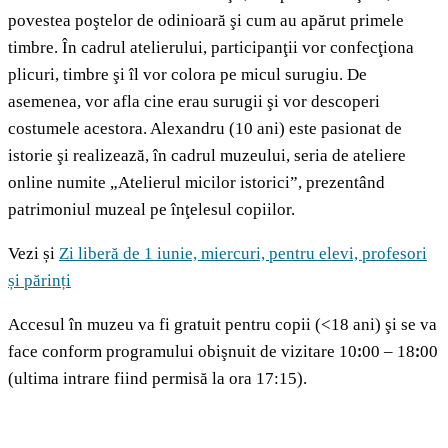
povestea poştelor de odinioară şi cum au apărut primele
timbre. În cadrul atelierului, participanţii vor confecţiona
plicuri, timbre şi îl vor colora pe micul surugiu. De
asemenea, vor afla cine erau surugii şi vor descoperi
costumele acestora. Alexandru (10 ani) este pasionat de
istorie şi realizează, în cadrul muzeului, seria de ateliere
online numite „Atelierul micilor istorici”, prezentând
patrimoniul muzeal pe înţelesul copiilor.
Vezi și
Zi liberă de 1 iunie, miercuri, pentru elevi, profesori
și părinți
Accesul în muzeu va fi gratuit pentru copii (<18 ani) şi se va
face conform programului obişnuit de vizitare 10ꓽ00 – 18ꓽ00
(ultima intrare fiind permisă la ora 17:15).