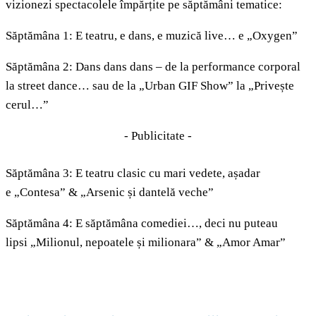
vizionezi spectacolele împărțite pe săptămâni tematice:
Săptămâna 1: E teatru, e dans, e muzică live… e „Oxygen”
Săptămâna 2: Dans dans dans – de la performance corporal
la street dance… sau de la „Urban GIF Show” la „Privește
cerul…”
- Publicitate -
Săptămâna 3: E teatru clasic cu mari vedete, așadar
e „Contesa” & „Arsenic și dantelă veche”
Săptămâna 4: E săptămâna comediei…, deci nu puteau
lipsi „Milionul, nepoatele și milionara” & „Amor Amar”