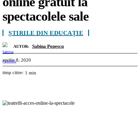
online gratuit la
spectacolele sale
ȘTIRILE DIN EDUCAȚIE
Sabina Popescu
AUTOR:
aprilie 8, 2020
timp citire:
1
min