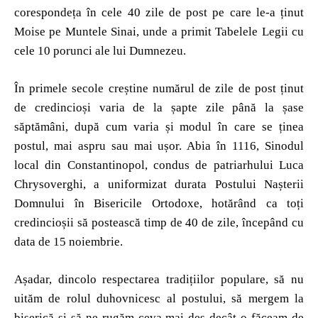
corespondeța în cele 40 zile de post pe care le-a ținut
Moise pe Muntele Sinai, unde a primit Tabelele Legii cu
cele 10 porunci ale lui Dumnezeu.
În primele secole creștine numărul de zile de post ținut
de credincioși varia de la șapte zile până la șase
săptămâni, după cum varia și modul în care se ținea
postul, mai aspru sau mai ușor. Abia în 1116, Sinodul
local din Constantinopol, condus de patriarhului Luca
Chrysoverghi, a uniformizat durata Postului Nașterii
Domnului în Bisericile Ortodoxe, hotărând ca toți
credincioșii să postească timp de 40 de zile, începând cu
data de 15 noiembrie.
Așadar, dincolo respectarea tradițiilor populare, să nu
uităm de rolul duhovnicesc al postului, să mergem la
biserică și să ne rugăm ceva mai des decât o făceam de