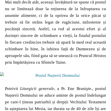
Mai mult decât atât, aceeași învățătură ne spune că postul
nu se limitează doar la reținerea de la înfruptarea cu
anumite alimente, ci de la oprirea de la orice păcat și
trebuie să fie strâns legat de rugăciune, milostenie și
pocăință sinceră. Astfel, ca rod al acestui efort și al
dorinței sincere de schimbare a vieții, la finalul postului
în fiecare credincios trebuie să apară în mod real această
schimbare în bine, în iubirea față de Dumnezeu și de
aproapele său, fiind gata să se unească cu Pruncul Hristos
prin împărtășirea cu Sfintele Taine.
Potrivit
Liturgicii generale
, a Pr. Ene Branişte
.
, postul
Nașterii Domnului ne aduce aminte de postul îndelungat
pe care-l țineau patriarhii și drepții Vechiului Testament
în așteptarea lui Mesia, iar durata sa de 40 de zile își are