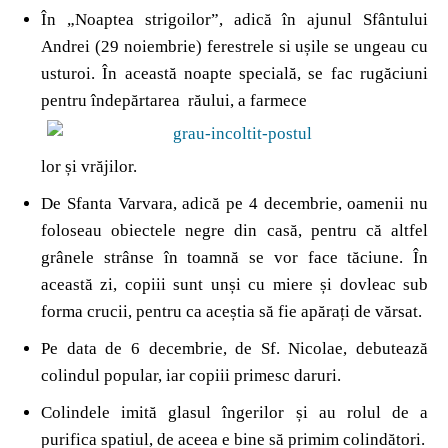
În „Noaptea strigoilor”, adică în ajunul Sfântului
Andrei (29 noiembrie) ferestrele si ușile se ungeau cu
usturoi. În această noapte specială, se fac rugăciuni
pentru îndepărtarea răului, a farmece
lor și vrăjilor.
De Sfanta Varvara, adică pe 4 decembrie, oamenii nu
foloseau obiectele negre din casă, pentru că altfel
grânele strânse în toamnă se vor face tăciune. În
această zi, copiii sunt unși cu miere și dovleac sub
forma crucii, pentru ca aceștia să fie apărați de vărsat.
Pe data de 6 decembrie, de Sf. Nicolae, debutează
colindul popular, iar copiii primesc daruri.
Colindele imită glasul îngerilor și au rolul de a
purifica spatiul, de aceea e bine să primim colindători.