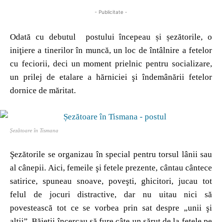
- Publicitate -
Odată cu debutul postului începeau și șezătorile, o
iniţiere a tinerilor în muncă, un loc de întâlnire a fetelor
cu feciorii, deci un moment prielnic pentru socializare,
un prilej de etalare a hărniciei şi îndemânării fetelor
dornice de măritat.
Șezătoare în Tismana
Şezătorile se organizau în special pentru torsul lânii sau
al cânepii. Aici, femeile şi fetele prezente, cântau cântece
satirice, spuneau snoave, poveşti, ghicitori, jucau tot
felul de jocuri distractive, dar nu uitau nici să
povestească tot ce se vorbea prin sat despre „unii şi
alţii”. Băieţii încercau să fure câte un sărut de la fetele pe