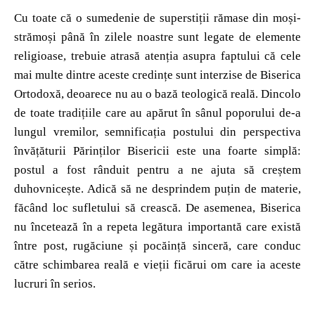
Cu toate că o sumedenie de superstiții rămase din moși-
strămoși până în zilele noastre sunt legate de elemente
religioase, trebuie atrasă atenția asupra faptului că cele
mai multe dintre aceste credințe sunt interzise de Biserica
Ortodoxă, deoarece nu au o bază teologică reală. Dincolo
de toate tradițiile care au apărut în sânul poporului de-a
lungul vremilor, semnificația postului din perspectiva
învățăturii Părinților Bisericii este una foarte simplă:
postul a fost rânduit pentru a ne ajuta să creștem
duhovnicește. Adică să ne desprindem puțin de materie,
făcând loc sufletului să crească. De asemenea, Biserica
nu încetează în a repeta legătura importantă care există
între post, rugăciune și pocăință sinceră, care conduc
către schimbarea reală e vieții ficărui om care ia aceste
lucruri în serios.