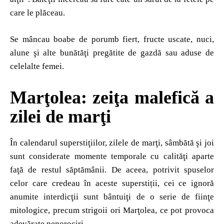
care le plăceau.
Se mâncau boabe de porumb fiert, fructe uscate, nuci,
alune şi alte bunătăţi pregătite de gazdă sau aduse de
celelalte femei.
Marţolea: zeiţa malefică a
zilei de marţi
În calendarul superstiţiilor, zilele de marţi, sâmbătă şi joi
sunt considerate momente temporale cu calităţi aparte
faţă de restul săptămânii. De aceea, potrivit spuselor
celor care credeau în aceste superstiții, cei ce ignoră
anumite interdicţii sunt bântuiţi de o serie de fiinţe
mitologice, precum strigoii ori Marţolea, ce pot provoca
adevărate nenorociri
.