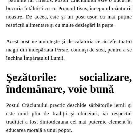
patimile lui Hristos, Postul Crăciunului este o bucurie:
bucuria întâlnirii cu cu Pruncul Iisus, începutul mântuirii
noastre. De aceea, este și un post ușor, cu mai puține
restricții alimentare și cu multe dezlegări la pește.
Acest post ne aminteşte şi de călătoria ce au efectuat-o
magii din îndepărtata Persie, conduşi de stea, pentru a se
închina Împăratului Lumii.
Şezătorile: socializare,
îndemânare, voie bună
Postul Crăciunului practic deschide sărbătorile iernii şi
este unul plin de tradiţii şi obiceiuri, iar respectul
tradiției a fost dintotdeauna cel mai puternic element în
educarea morală a unui popor.