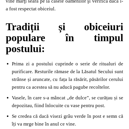
vine marţi seara pe la casele oamenilor şi verifică dacă i-
a fost respectat obiceiul.
Tradiții și obiceiuri
populare în timpul
postului:
Prima zi a postului cuprinde o serie de ritualuri de
purificare. Resturile rămase de la Lăsatul Secului sunt
strânse și aruncate, cu fața la răsărit, păsărilor cerului
pentru ca acestea să nu aducă pagube recoltelor.
Vasele, în care s-a mâncat „de dulce”, se curățau și se
depozitau, fiind înlocuite cu vase pentru post.
Se credea că dacă visezi grâu verde în post e semn că
îți va mrge bine în anul ce vine.