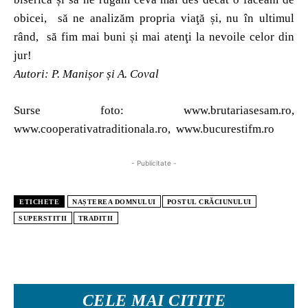
obicei, să ne analizăm propria viaţă și, nu în ultimul
rând, să fim mai buni și mai atenţi la nevoile celor din
jur!
Autori: P. Manișor și A. Coval
Surse foto: www.
brutariasesam.ro,
www.cooperativatraditionala.ro, www.bucurestifm.ro
- Publicitate -
ETICHETE
NAȘTEREA DOMNULUI
POSTUL CRĂCIUNULUI
SUPERSTITII
TRADITII
CELE MAI CITITE