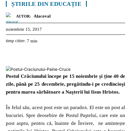
ȘTIRILE DIN EDUCAȚIE
Alacoval
AUTOR:
noiembrie 15, 2017
timp citire:
7
min
Postul Crăciunului
începe pe 15 noiembrie și ține 40 de
zile, până pe 25 decembrie, pregătindu-i pe credincioşi
pentru marea sărbătoare a Naşterii lui Iisus Hristos.
În felul său, acest post este un paradox. El este un post al
bucuriei. Spre deosebire de Postul Paştelui, care este un
post aspru, pentru că, înainte de Înviere, ne amintește