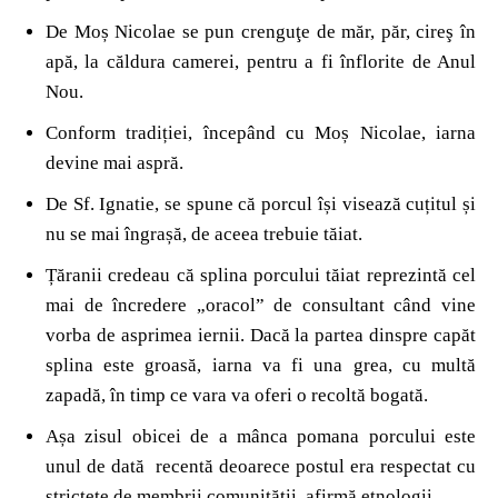
De Moș Nicolae se pun crenguţe de măr, păr, cireş în
apă, la căldura camerei, pentru a fi înflorite de Anul
Nou.
Conform tradiției, începând cu Moș Nicolae, iarna
devine mai aspră.
De Sf. Ignatie, se spune că porcul își visează cuțitul și
nu se mai îngrașă, de aceea trebuie tăiat.
Țăranii credeau că splina porcului tăiat reprezintă cel
mai de încredere „oracol” de consultant când vine
vorba de asprimea iernii. Dacă la partea dinspre capăt
splina este groasă, iarna va fi una grea, cu multă
zapadă, în timp ce vara va oferi o recoltă bogată.
Așa zisul obicei de a mânca pomana porcului este
unul de dată recentă deoarece postul era respectat cu
strictețe de membrii comunității, afirmă etnologii.