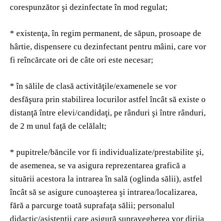
corespunzător şi dezinfectate în mod regulat;
* existenţa, în regim permanent, de săpun, prosoape de
hârtie, dispensere cu dezinfectant pentru mâini, care vor
fi reîncărcate ori de câte ori este necesar;
* în sălile de clasă activităţile/examenele se vor
desfăşura prin stabilirea locurilor astfel încât să existe o
distanţă între elevi/candidaţi, pe rânduri şi între rânduri,
de 2 m unul faţă de celălalt;
* pupitrele/băncile vor fi individualizate/prestabilite şi,
de asemenea, se va asigura reprezentarea grafică a
situării acestora la intrarea în sală (oglinda sălii), astfel
încât să se asigure cunoaşterea şi intrarea/localizarea,
fără a parcurge toată suprafaţa sălii; personalul
didactic/asistenţii care asigură supravegherea vor dirija