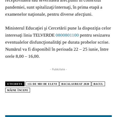
receptivitatea sau severitatea afecţiunii în contextul
pandemiei, sunt spitalizaţi/internaţi, în prima etapă a
examenelor naţionale, pentru diverse afecţiuni.
Ministerul Educaţiei şi Cercetării pune la dispoziţia celor
interesaţi linia TELVERDE
0800801100
pentru sesizarea
eventualelor disfuncţionalităţi pe durata probelor scrise.
Numărul va fi disponibil în perioada 22 – 25 iunie, între
orele 8,00 – 16,00.
- Publicitate -
ETICHETE
155 DE MII DE ELEVI
BACALAUREAT 2020
BACUL
MÂINE ÎNCEPE