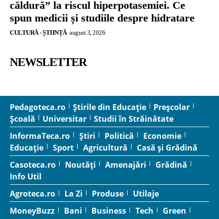
căldură” la riscul hiperpotasemiei. Ce
spun medicii și studiile despre hidratare
CULTURĂ - ȘTIINȚĂ
august 3, 2026
NEWSLETTER
Pedagoteca.ro
Știrile din Educație
Preșcolar
Școală
Universitar
Studii în Străinătate
InformaTeca.ro
Știri
Politică
Economie
Educație
Sport
Agricultură
Casă și Grădină
Casoteca.ro
Noutăți
Amenajări
Grădină
Info Util
Agroteca.ro
La Zi
Produse
Utilaje
MoneyBuzz
Bani
Business
Tech
Green