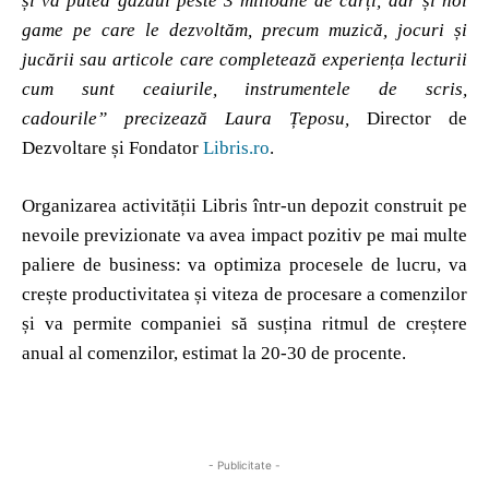
și va putea găzdui peste 3 milioane de cărți, dar și noi
game pe care le dezvoltăm, precum muzică, jocuri și
jucării sau articole care completează experiența lecturii
cum sunt ceaiurile, instrumentele de scris,
cadourile”
precizează Laura Țeposu,
Director de
Dezvoltare și Fondator
Libris.ro
.
Organizarea activității Libris într-un depozit construit pe
nevoile previzionate va avea impact pozitiv pe mai multe
paliere de business: va optimiza procesele de lucru, va
crește productivitatea și viteza de procesare a comenzilor
și va permite companiei să susțina ritmul de creștere
anual al comenzilor, estimat la 20-30 de procente.
- Publicitate -