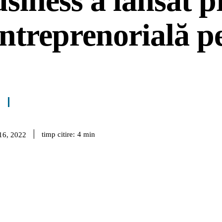
usiness a lansat 
ntreprenorială p
timp citire:
4
min
 16, 2022