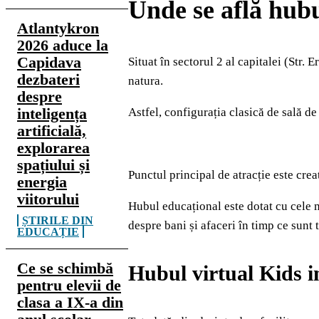
Unde se află hubu
Atlantykron
2026 aduce la
Capidava
Situat
î
n sectorul 2 al capitalei
(Str. E
dezbateri
natura.
despre
inteligența
Astfel, c
onfigura
ț
ia clasic
ă
de sal
ă
de 
artificială,
explorarea
spațiului și
P
unctul principal
de atrac
ț
ie este cre
energia
viitorului
H
ubul
educațional
este dotat cu cele 
ȘTIRILE DIN
despre bani
ș
i afaceri
î
n timp ce sunt 
EDUCAȚIE
Ce se schimbă
H
ubul virtual Kids i
pentru elevii de
clasa a IX-a din