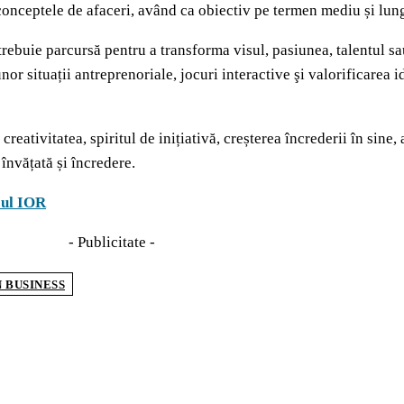
n conceptele de afaceri, având ca obiectiv pe termen mediu și lu
 trebuie parcursă pentru a transforma visul, pasiunea, talentul sa
or situații antreprenoriale, jocuri interactive şi valorificarea i
eativitatea, spiritul de inițiativă, creșterea încrederii în sine,
 învățată și încredere.
cul IOR
- Publicitate -
N BUSINESS