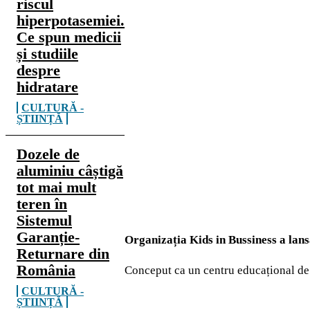
riscul
hiperpotasemiei.
Ce spun medicii
și studiile
despre
hidratare
CULTURĂ -
ȘTIINȚĂ
Dozele de
aluminiu câștigă
tot mai mult
teren în
Sistemul
Garanție-
Organizația
Kids in Bussiness
a lan
Returnare din
România
Conceput ca un centru educa
ț
ional de
CULTURĂ -
ȘTIINȚĂ