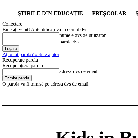
ȘTIRILE DIN EDUCAȚIE
PREȘCOLAR
Conectare
Bine ați venit! Autentificați-vă in contul dvs
numele dvs de utilizator
parola dvs
Ați uitat parola? obține ajutor
Recuperare parola
Recuperați-vă parola
adresa dvs de email
O parola va fi trimisă pe adresa dvs de email.