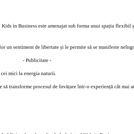
l
Kids in Business
este amenajat
sub forma unui
spațiu
flexibil
ilor
un
se
ntiment
de libertate
ș
i
le permite să se manifeste
neîngr
- Publicitate -
e cei mici
la energia naturii
.
e
să
transform
e
procesul de
î
nv
ăț
are
într-
o experiență
cât mai
a