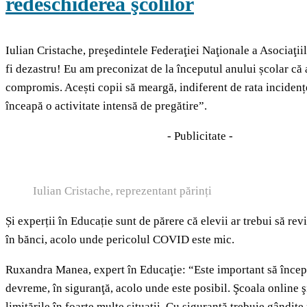
redeschiderea şcolilor
Iulian Cristache, preşedintele Federaţiei Naţionale a Asociaţiil
fi dezastru! Eu am preconizat de la începutul anului școlar că 
compromis. Acești copii să meargă, indiferent de rata incidenței
înceapă o activitate intensă de pregătire”.
- Publicitate -
Iulian Cristache, reprezentant părinți
Și experții în Educație sunt de părere că elevii ar trebui să r
în bănci, acolo unde pericolul COVID este mic.
Ruxandra Manea, expert în Educaţie: “Este important să încep
devreme, în siguranţă, acolo unde este posibil. Şcoala online ş
limitările în foarte multe situaţii. Cu siguranţă trebuie gândite