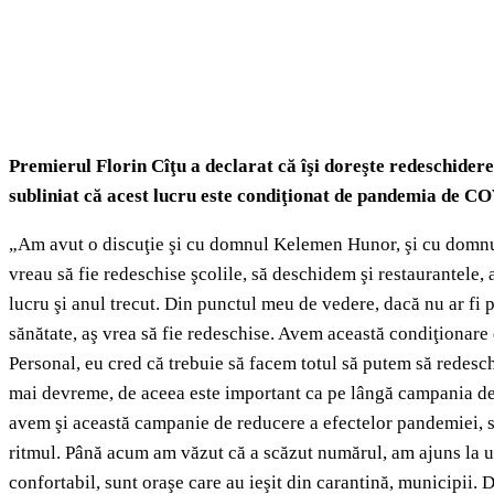
Premierul Florin Cîţu a declarat că îşi doreşte redeschiderea
subliniat că acest lucru este condiţionat de pandemia de C
„Am avut o discuţie şi cu domnul Kelemen Hunor, şi cu domnu
vreau să fie redeschise şcolile, să deschidem şi restaurantele,
lucru şi anul trecut. Din punctul meu de vedere, dacă nu ar fi
sănătate, aş vrea să fie redeschise. Avem această condiţionar
Personal, eu cred că trebuie să facem totul să putem să redesc
mai devreme, de aceea este important ca pe lângă campania de
avem şi această campanie de reducere a efectelor pandemiei,
ritmul. Până acum am văzut că a scăzut numărul, am ajuns la u
confortabil, sunt oraşe care au ieşit din carantină, municipii.