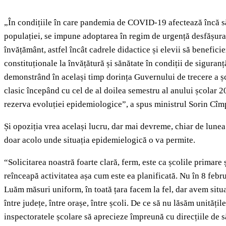
„În condițiile în care pandemia de COVID-19 afectează încă s
populației, se impune adoptarea în regim de urgență desfășura
învățământ, astfel încât cadrele didactice și elevii să benefici
constituționale la învățătură și sănătate în condiții de siguran
demonstrând în același timp dorința Guvernului de trecere a șc
clasic începând cu cel de al doilea semestru al anului școlar 
rezerva evoluției epidemiologice”, a spus ministrul Sorin Cî
Și opoziția vrea același lucru, dar mai devreme, chiar de lunea 
doar acolo unde situația epidemielogică o va permite.
“Solicitarea noastră foarte clară, ferm, este ca școlile primare 
reînceapă activitatea așa cum este ea planificată. Nu în 8 febr
Luăm măsuri uniform, în toată țara facem la fel, dar avem situaț
între județe, între orașe, între școli. De ce să nu lăsăm unități
inspectoratele școlare să aprecieze împreună cu direcțiile de s