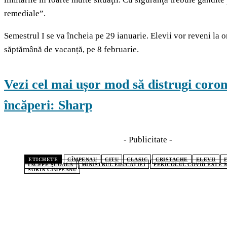
remediale”.
Semestrul I se va încheia pe 29 ianuarie. Elevii vor reveni la 
săptămână de vacanță, pe 8 februarie.
Vezi cel mai ușor mod să distrugi coron
încăperi: Sharp
- Publicitate -
ETICHETE
CÎMPENAU
CITU
CLASIC
CRISTACHE
ELEVII
INCEPE SCOALA
MINISTRUL EDUCAȚIEI
PERICOLUL COVID ESTE 
SORIN CÎMPEANU