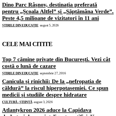
Dino Parc Râșnov, destinația preferată
pentru „Școala Altfel” și „Săptămâna Verde”.
Peste 4,5 milioane de vizitatori în 11 ani
ȘTIRILE DIN EDUCAȚIE
august 5, 2026
CELE MAI CITITE
Top 7 cămine private din București. Vezi cât
costă o lună de cazare
ȘTIRILE DIN EDUCAȚIE
septembrie 27, 2016
Canicula și rinichii: De la „nefropatia de
căldură” la riscul hiperpotasemiei. Ce spun
medicii și studiile despre hidratare
CULTURĂ - ȘTIINȚĂ
august 3, 2026
Atlantykron 2026 aduce la Capidava