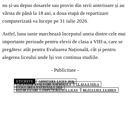
nu și-au depus dosarele sau provin din serii anterioare și au
vârsta de până la 18 ani, a doua etapă de repartizare
computerizată va începe pe 31 iulie 2026.
Astfel, luna iunie marchează începutul uneia dintre cele mai
importante perioade pentru elevii de clasa a VIII-a, care se
pregătesc atât pentru Evaluarea Națională, cât și pentru
alegerea liceului unde își vor continua studiile.
- Publicitate -
ETICHETE
ADMITERE LICEU 2026
CALENDAR EVALUARE NATIONALA
CLASA A VIII-A
EVALUAREA NAȚIONALĂ 2026
REPARTIZARE COMPUTERIZATĂ LICEU
REZULTATE EXAMEN