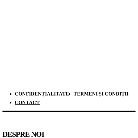
Dozele de aluminiu câștigă tot mai mult
teren în Sistemul Garanție-Returnare din
România
Ce se schimbă pentru elevii de clasa a IX-a
din anul școlar 2026–2027. Mai mult timp
pentru recapitulare și o nouă materie
obligatorie
CONFIDENȚIALITATE
TERMENI ȘI CONDIȚII
CONTACT
DESPRE NOI