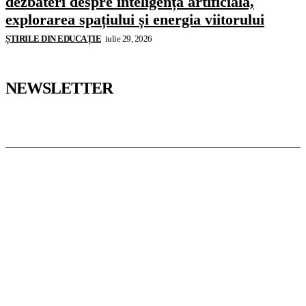
dezbateri despre inteligența artificială,
explorarea spațiului și energia viitorului
ȘTIRILE DIN EDUCAȚIE
iulie 29, 2026
NEWSLETTER
Pedagoteca.ro
Știrile din Educație
Preșcolar
Școală
Universitar
Studii în Străinătate
InformaTeca.ro
Știri
Politică
Economie
Educație
Sport
Agricultură
Casă și Grădină
Casoteca.ro
Noutăți
Amenajări
Grădină
Info Util
Agroteca.ro
La Zi
Produse
Utilaje
MoneyBuzz
Bani
Business
Tech
Green
Retail
București
English
Goool.ro
Superliga
Liga 2
Liga 3
Steaua
Dinamo
Rapid