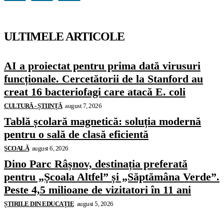
ULTIMELE ARTICOLE
AI a proiectat pentru prima dată virusuri
funcționale. Cercetătorii de la Stanford au
creat 16 bacteriofagi care atacă E. coli
CULTURĂ - ȘTIINȚĂ
august 7, 2026
Tablă școlară magnetică: soluția modernă
pentru o sală de clasă eficientă
ŞCOALĂ
august 6, 2026
Dino Parc Râșnov, destinația preferată
pentru „Școala Altfel” și „Săptămâna Verde”.
Peste 4,5 milioane de vizitatori în 11 ani
ȘTIRILE DIN EDUCAȚIE
august 5, 2026