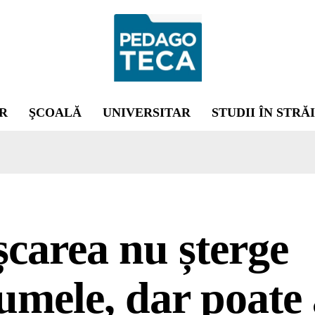
R
ŞCOALĂ
UNIVERSITAR
STUDII ÎN STRĂ
carea nu șterge
umele, dar poate 