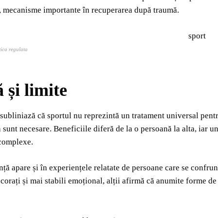
es, mecanisme importante în recuperarea după traumă.
izica regulata
 și limite
 subliniază că sportul nu reprezintă un tratament universal pentr
 sunt necesare. Beneficiile diferă de la o persoană la alta, iar
 complexe.
ță apare și în experiențele relatate de persoane care se confruntă
corați și mai stabili emoțional, alții afirmă că anumite forme de 