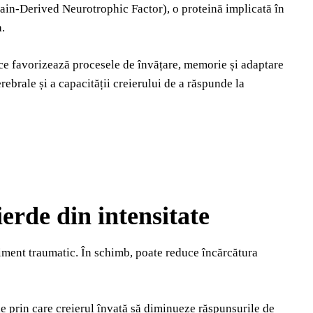
rain-Derived Neurotrophic Factor), o proteină implicată în
a.
a ce favorizează procesele de învățare, memorie și adaptare
rebrale și a capacității creierului de a răspunde la
erde din intensitate
eniment traumatic. În schimb, poate reduce încărcătura
le prin care creierul învață să diminueze răspunsurile de