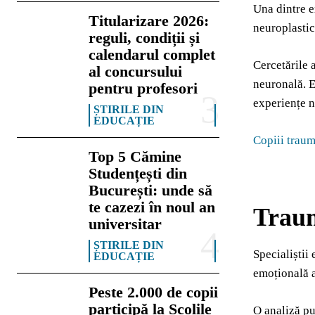
Una dintre e
Titularizare 2026:
neuroplastic
reguli, condiții și
calendarul complet
Cercetările 
al concursului
neuronală. Ex
pentru profesori
experiențe n
ȘTIRILE DIN
EDUCAȚIE
Copiii trauma
Top 5 Cămine
Studențești din
București: unde să
te cazezi în noul an
Traum
universitar
ȘTIRILE DIN
Specialiștii
EDUCAȚIE
emoțională a
Peste 2.000 de copii
participă la Școlile
O analiză pu