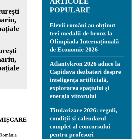
ARTICOLE
POPULARE
Elevii români au obținut
trei medalii de bronz la
Olimpiada Internațională
de Economie 2026
rești
ariu,
Atlantykron 2026 aduce la
pațiale
Capidava dezbateri despre
inteligența artificială,
explorarea spațiului și
energia viitorului
Titularizare 2026: reguli,
condiții și calendarul
 MIȘCARE
complet al concursului
pentru profesori
, România