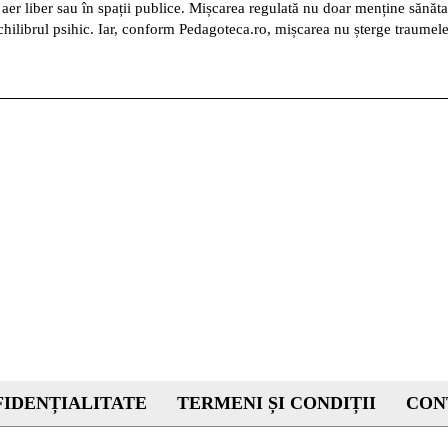
aer liber sau în spații publice. Mișcarea regulată nu doar menține sănătat
echilibrul psihic. Iar, conform Pedagoteca.ro, mișcarea nu șterge traumele
IDENȚIALITATE
TERMENI ȘI CONDIȚII
CON