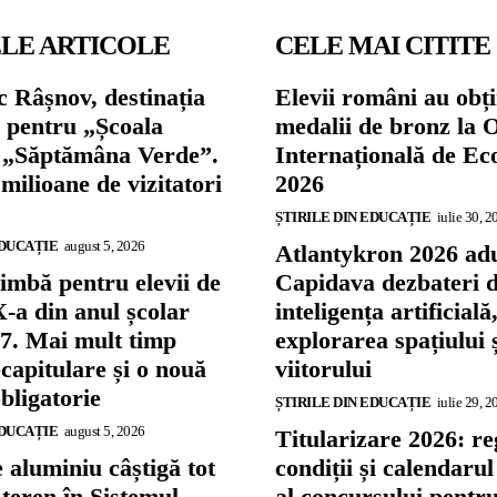
LE ARTICOLE
CELE MAI CITITE
 Râșnov, destinația
Elevii români au obți
ă pentru „Școala
medalii de bronz la 
și „Săptămâna Verde”.
Internațională de E
 milioane de vizitatori
2026
ȘTIRILE DIN EDUCAȚIE
iulie 30, 2
EDUCAȚIE
august 5, 2026
Atlantykron 2026 adu
imbă pentru elevii de
Capidava dezbateri 
X-a din anul școlar
inteligența artificială
7. Mai mult timp
explorarea spațiului 
capitulare și o nouă
viitorului
bligatorie
ȘTIRILE DIN EDUCAȚIE
iulie 29, 2
EDUCAȚIE
august 5, 2026
Titularizare 2026: re
 aluminiu câștigă tot
condiții și calendaru
teren în Sistemul
al concursului pentr