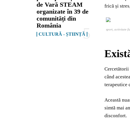
de Vară STEAM
frică și str
organizate în 39 de
comunități din
România
sport, activitate f
CULTURĂ - ȘTIINȚĂ
Există
Cercetătorii
când acestea
terapeutice
Această nuan
simtă mai an
disconfort.