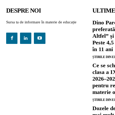
DESPRE NOI
ULTIME
Dino Parc
Sursa ta de informare în materie de educație
preferat
Altfel” 
Peste 4,5
în 11 ani
ȘTIRILE DIN 
Ce se sch
clasa a I
2026–202
pentru re
materie o
ȘTIRILE DIN 
Dozele de
mai mult 