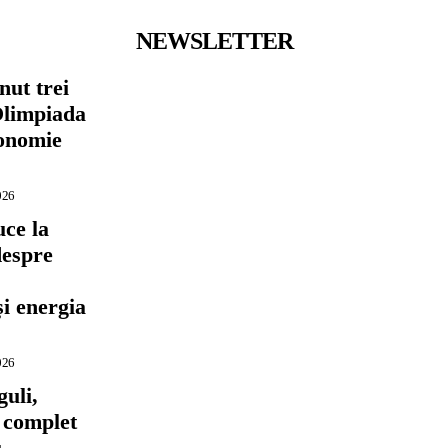
NEWSLETTER
nut trei
Olimpiada
conomie
026
ce la
despre
,
și energia
026
guli,
l complet
u