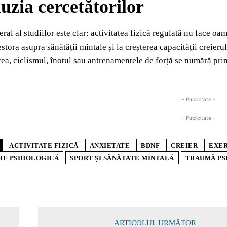
uzia cercetătorilor
ral al studiilor este clar: activitatea fizică regulată nu face oa
estora asupra sănătății mintale și la creșterea capacității creieru
area, ciclismul, înotul sau antrenamentele de forță se numără pri
- Publicitate -
- Publicitate -
ACTIVITATE FIZICĂ
ANXIETATE
BDNF
CREIER
EXER
RE PSIHOLOGICĂ
SPORT ȘI SĂNĂTATE MINTALĂ
TRAUMĂ PS
ARTICOLUL URMĂTOR