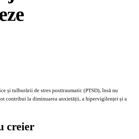
neze
ce și tulburării de stres posttraumatic (PTSD), însă nu
ot contribui la diminuarea anxietății, a hipervigilenței și a
u creier