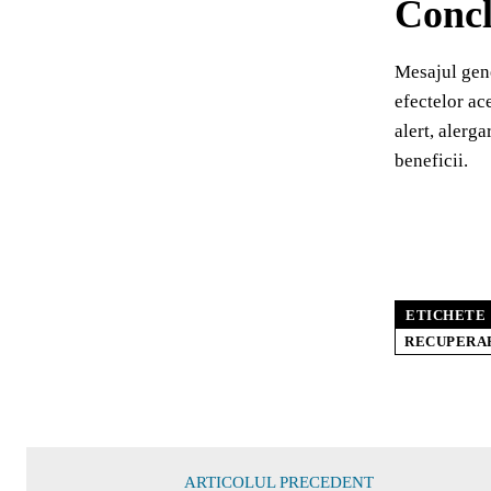
Concl
Mesajul gene
efectelor ac
alert, alerg
beneficii.
ETICHETE
RECUPERA
ARTICOLUL PRECEDENT