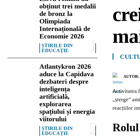
obținut trei medalii
cre
de bronz la
Olimpiada
Internațională de
mai
Economie 2026
ȘTIRILE DIN
EDUCAȚIE
CULTU
Atlantykron 2026
aduce la Capidava
AUTOR:
dezbateri despre
inteligența
Activitatea 
artificială,
„șterge” amin
explorarea
reacțiilor i
spațiului și energia
viitorului
Rolul
ȘTIRILE DIN
EDUCAȚIE