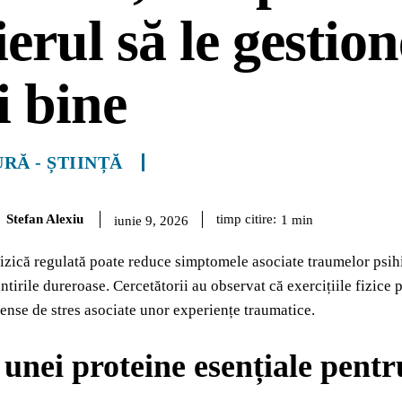
ierul să le gestio
 bine
RĂ - ȘTIINȚĂ
Stefan Alexiu
timp citire:
1
min
iunie 9, 2026
fizică regulată poate reduce simptomele asociate traumelor psihi
tirile dureroase. Cercetătorii au observat că exercițiile fizice p
ntense de stres asociate unor experiențe traumatice.
 unei proteine esențiale pentr