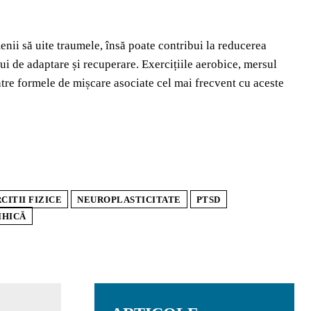
menii să uite traumele, însă poate contribui la reducerea
lui de adaptare și recuperare. Exercițiile aerobice, mersul
ntre formele de mișcare asociate cel mai frecvent cu aceste
CITII FIZICE
NEUROPLASTICITATE
PTSD
IHICĂ