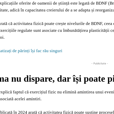
xplicațiile oferite de oamenii de știință este legată de BDNF (B
itate, adică în capacitatea creierului de a se adapta și reorganiz
arată că activitatea fizică poate crește nivelurile de BDNF, cee
ercițiile regulate sunt asociate cu îmbunătățirea plasticității ce
oi.
tizați de părinți își fac rău singuri
- Publicitate -
a nu dispare, dar își poate pi
 explică faptul că exercițiul fizic nu elimină amintirea unui ev
sociată acelei amintiri.
blicată în 2024 arată că activitatea fizică poate susține procese