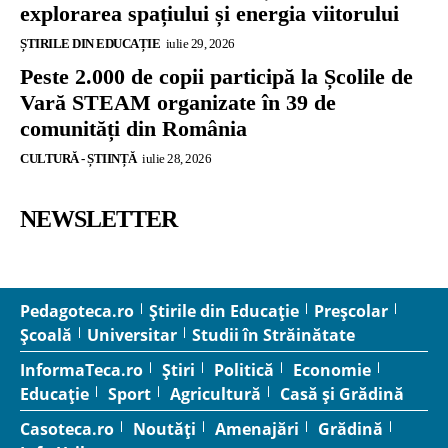
explorarea spațiului și energia viitorului
ȘTIRILE DIN EDUCAȚIE
iulie 29, 2026
Peste 2.000 de copii participă la Școlile de
Vară STEAM organizate în 39 de
comunități din România
CULTURĂ - ȘTIINȚĂ
iulie 28, 2026
NEWSLETTER
Pedagoteca.ro
Știrile din Educație
Preșcolar
Școală
Universitar
Studii în Străinătate
InformaTeca.ro
Știri
Politică
Economie
Educație
Sport
Agricultură
Casă și Grădină
Casoteca.ro
Noutăți
Amenajări
Grădină