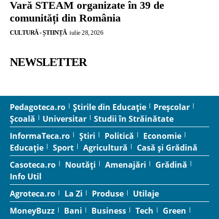
Vară STEAM organizate în 39 de
comunități din România
CULTURĂ - ȘTIINȚĂ
iulie 28, 2026
NEWSLETTER
Pedagoteca.ro
Știrile din Educație
Preșcolar
Școală
Universitar
Studii în Străinătate
InformaTeca.ro
Știri
Politică
Economie
Educație
Sport
Agricultură
Casă și Grădină
Casoteca.ro
Noutăți
Amenajări
Grădină
Info Util
Agroteca.ro
La Zi
Produse
Utilaje
MoneyBuzz
Bani
Business
Tech
Green