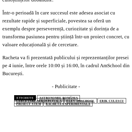
Într-o perioadă în care succesul este adesea asociat cu
rezultate rapide și superficiale, povestea sa oferă un
exemplu despre perseverență, curiozitate și dorința de a
transforma pasiunea pentru știință într-un proiect concret, cu
valoare educațională și de cercetare.
Racheta va fi prezentată publicului și reprezentanților presei
pe 4 iunie, între orele 10:00 și 16:00, în cadrul AmSchool din
București.
- Publicitate -
ETICHETE
ASTRONOMIE ROMÂNIA
CERCETARE AEROSPAȚIALĂ
ELEV AMSCHOOL
ERIK CULESCU
PROIECT STEM
RACHETĂ EXPERIMENTALĂ