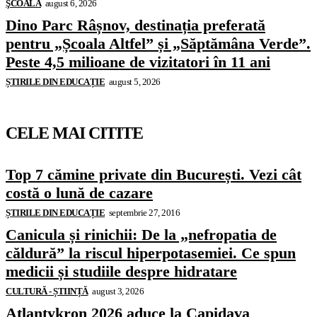
ŞCOALĂ
august 6, 2026
Dino Parc Râșnov, destinația preferată
pentru „Școala Altfel” și „Săptămâna Verde”.
Peste 4,5 milioane de vizitatori în 11 ani
ȘTIRILE DIN EDUCAȚIE
august 5, 2026
CELE MAI CITITE
Top 7 cămine private din București. Vezi cât
costă o lună de cazare
ȘTIRILE DIN EDUCAȚIE
septembrie 27, 2016
Canicula și rinichii: De la „nefropatia de
căldură” la riscul hiperpotasemiei. Ce spun
medicii și studiile despre hidratare
CULTURĂ - ȘTIINȚĂ
august 3, 2026
Atlantykron 2026 aduce la Capidava