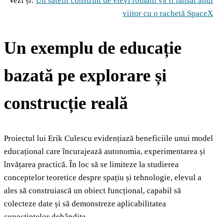
Vezi și:
Un satelit construit de elevi români va fi lansat anul
viitor cu o rachetă SpaceX
Un exemplu de educație
bazată pe explorare și
construcție reală
Proiectul lui Erik Culescu evidențiază beneficiile unui model
educațional care încurajează autonomia, experimentarea și
învățarea practică. În loc să se limiteze la studierea
conceptelor teoretice despre spațiu și tehnologie, elevul a
ales să construiască un obiect funcțional, capabil să
colecteze date și să demonstreze aplicabilitatea
cunoștințelor dobândite.