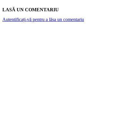
LASĂ UN COMENTARIU
Autentificați-vă pentru a lăsa un comentariu
ARTICOLE POPULARE
Top 7 cămine private din București. Vezi cât
costă o lună de cazare
Canicula și rinichii: De la „nefropatia de
căldură” la riscul hiperpotasemiei. Ce spun
medicii și studiile despre hidratare
Atlantykron 2026 aduce la Capidava
dezbateri despre inteligența artificială,