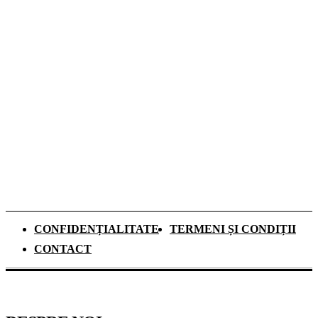
explorarea spațiului și energia viitorului
Top 5 Cămine Studențești din București:
unde să te cazezi în noul an universitar
Dozele de aluminiu câștigă tot mai mult
teren în Sistemul Garanție-Returnare din
România
CONFIDENȚIALITATE
TERMENI ȘI CONDIȚII
CONTACT