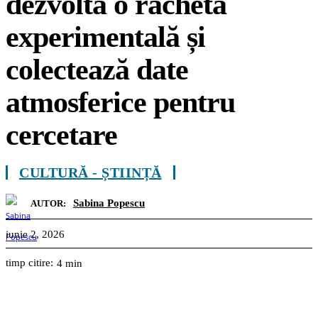
dezvoltă o rachetă
experimentală și
colectează date
atmosferice pentru
cercetare
CULTURĂ - ȘTIINȚĂ
Sabina Popescu
AUTOR:
iunie 2, 2026
timp citire:
4
min