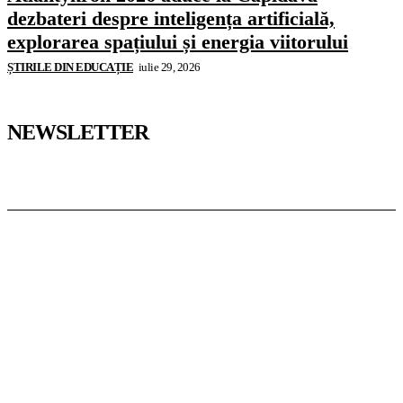
dezbateri despre inteligența artificială,
explorarea spațiului și energia viitorului
ȘTIRILE DIN EDUCAȚIE
iulie 29, 2026
NEWSLETTER
Pedagoteca.ro
Știrile din Educație
Preșcolar
Școală
Universitar
Studii în Străinătate
InformaTeca.ro
Știri
Politică
Economie
Educație
Sport
Agricultură
Casă și Grădină
Casoteca.ro
Noutăți
Amenajări
Grădină
Info Util
Agroteca.ro
La Zi
Produse
Utilaje
MoneyBuzz
Bani
Business
Tech
Green
Retail
București
English
Goool.ro
Superliga
Liga 2
Liga 3
Steaua
Dinamo