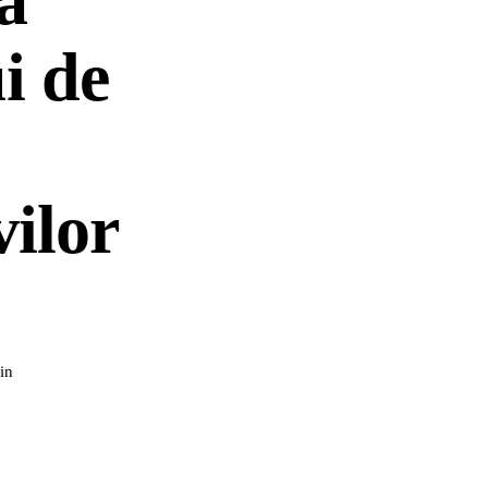
ă
i de
vilor
in