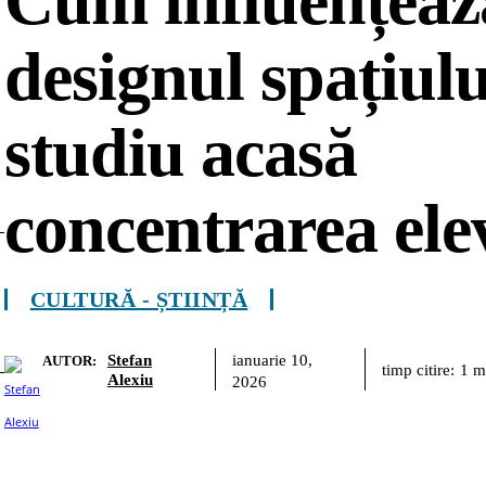
Cum influențeaz
designul spațiulu
studiu acasă
concentrarea ele
CULTURĂ - ȘTIINȚĂ
Stefan
ianuarie 10,
AUTOR:
timp citire:
1
m
Alexiu
2026