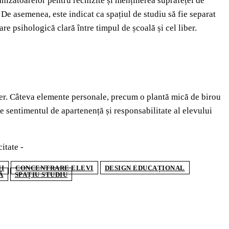
nizatoarelor pentru rechizite și menținerea suprafeței de
 De asemenea, este indicat ca spațiul de studiu să fie separat
re psihologică clară între timpul de școală și cel liber.
uster. Câteva elemente personale, precum o plantă mică de birou
e sentimentul de apartenență și responsabilitate al elevului
citate -
II
CONCENTRARE ELEVI
DESIGN EDUCAȚIONAL
Ă
SPAȚIU STUDIU