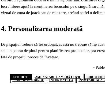
Un birou aglomerat duce la o minte aglomerată. Utilizarea orga
lucru libere ajută la menținerea focusului pe o singură sarcină.
vizual de zona de joacă sau de relaxare, creând astfel o delimita
4. Personalizarea moderată
Deși spațiul trebuie să fie ordonat, acesta nu trebuie să fie a
sau un panou de plută pentru planificarea proiectelor, pot creșt
față de propriul proces de învățare.
- Publi
ETICHETE
AMENAJARE CAMERĂ COPIL
BIROU COP
ERGONOMIE BIROU
INFORMATECA
ÎNVĂȚARE ACAS