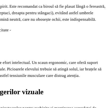
spirit. Este recomandat ca biroul să fie plasat lângă o fereastră,
reptaci, dreapta pentru stângaci), evitând astfel umbrele
umină neutră, care nu obosește ochii, este indispensabilă.
citate -
e efort intelectual. Un scaun ergonomic, care oferă suport
le. Picioarele elevului trebuie să atingă solul, iar brațele să
tfel tensiunile musculare care distrag atenția.
gerilor vizuale