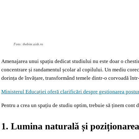
Foto: thebite.aisb.ro
Amenajarea unui spațiu dedicat studiului nu este doar o chestiun
concentrare și randamentul școlar al copilului. Un mediu corec
dorința de învățare, transformând temele dintr-o corvoadă într-
Ministerul Educației oferă clarificări despre gestionarea postu
Pentru a crea un spațiu de studiu optim, trebuie să ținem cont 
1. Lumina naturală și poziționarea