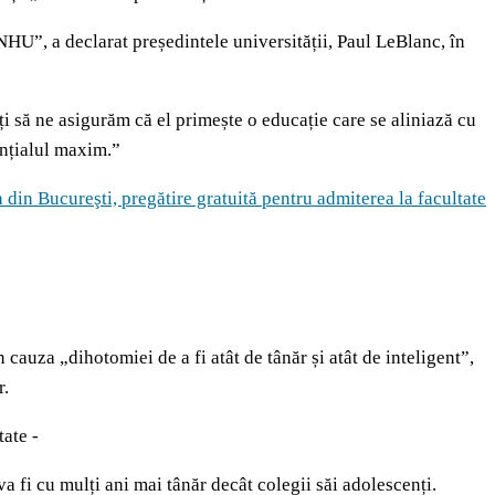
HU”, a declarat președintele universității, Paul LeBlanc, în
i să ne asigurăm că el primește o educație care se aliniază cu
tențialul maxim.”
 din Bucureşti, pregătire gratuită pentru admiterea la facultate
auza „dihotomiei de a fi atât de tânăr și atât de inteligent”,
r.
tate -
 va fi cu mulți ani mai tânăr decât colegii săi adolescenți.