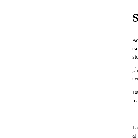
S
Ac
câ
st
„Î
sc
Da
ma
La
al