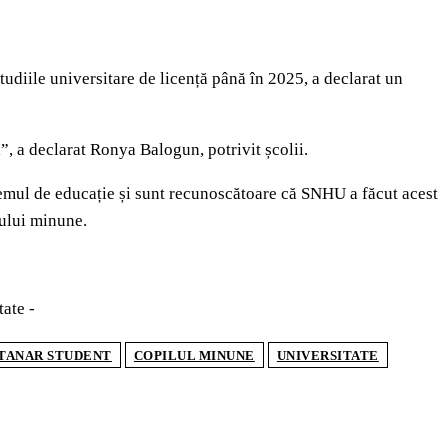
tudiile universitare de licență până în 2025, a declarat un
l”, a declarat Ronya Balogun, potrivit școlii.
stemul de educație și sunt recunoscătoare că SNHU a făcut acest
lului minune.
tate -
 TANAR STUDENT
COPILUL MINUNE
UNIVERSITATE