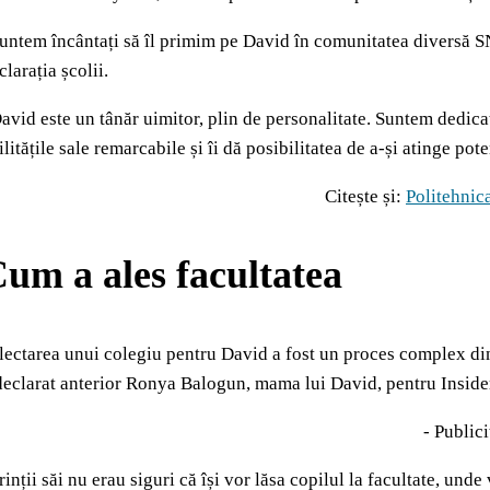
untem încântați să îl primim pe David în comunitatea diversă SN
clarația școlii.
avid este un tânăr uimitor, plin de personalitate. Suntem dedicaț
ilitățile sale remarcabile și îi dă posibilitatea de a-și atinge po
Citește și:
Politehnica
um a ales facultatea
lectarea unui colegiu pentru David a fost un proces complex din c
declarat anterior Ronya Balogun, mama lui David, pentru Inside
- Publici
rinții săi nu erau siguri că își vor lăsa copilul la facultate, unde