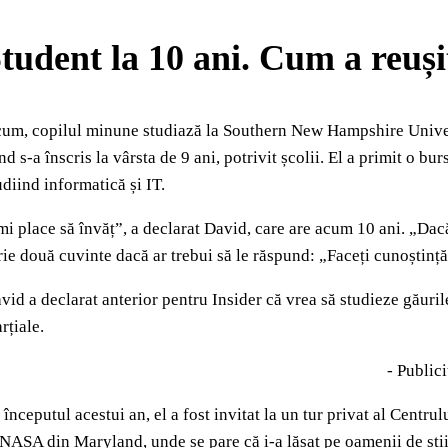
tudent la 10 ani. Cum a reuși
um, copilul minune studiază la Southern New Hampshire Universi
nd s-a înscris la vârsta de 9 ani, potrivit școlii. El a primit o b
udiind informatică și IT.
mi place să învăț”, a declarat David, care are acum 10 ani. „Dac
rie două cuvinte dacă ar trebui să le răspund: „Faceți cunoștinț
vid a declarat anterior pentru Insider că vrea să studieze găurile
rțiale.
- Publici
 începutul acestui an, el a fost invitat la un tur privat al Cent
 NASA din Maryland, unde se pare că i-a lăsat pe oamenii de știi