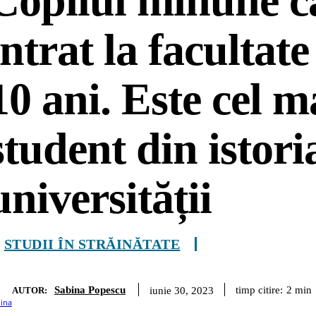
Copilul minune c
intrat la facultate
10 ani. Este cel m
student din istori
universității
STUDII ÎN STRĂINĂTATE
Sabina Popescu
timp citire:
2
min
iunie 30, 2023
AUTOR: