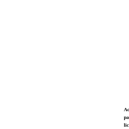
Ac
pa
li