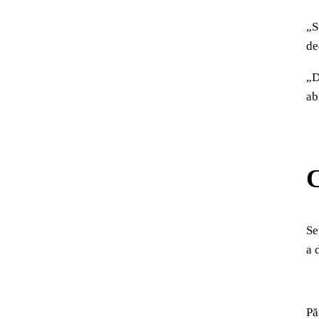
„S
de
„D
ab
C
Se
a 
Pă