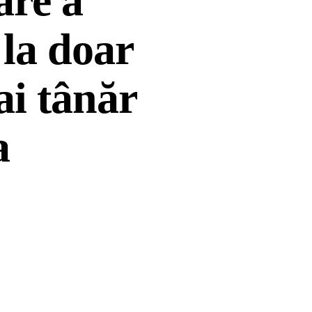
are a
 la doar
ai tânăr
a