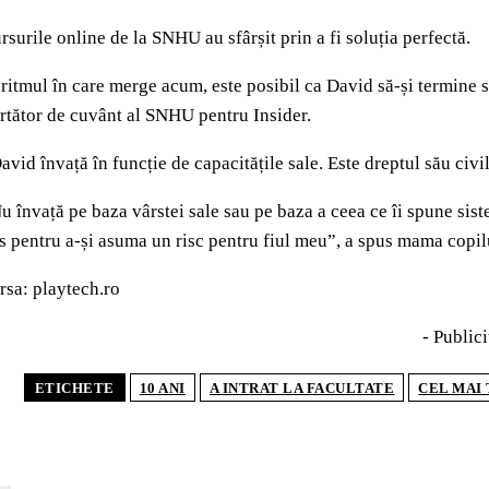
rsurile online de la SNHU au sfârșit prin a fi soluția perfectă.
 ritmul în care merge acum, este posibil ca David să-și termine s
rtător de cuvânt al SNHU pentru Insider.
avid învață în funcție de capacitățile sale. Este dreptul său civi
u învață pe baza vârstei sale sau pe baza a ceea ce îi spune si
s pentru a-și asuma un risc pentru fiul meu”, a spus mama copi
rsa: playtech.ro
- Publici
ETICHETE
10 ANI
A INTRAT LA FACULTATE
CEL MAI