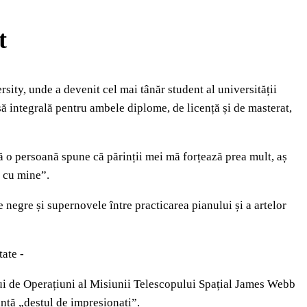
t
ty, unde a devenit cel mai tânăr student al universității
ursă integrală pentru ambele diplome, de licență și de masterat,
ă o persoană spune că părinții mei mă forțează prea mult, aș
ă cu mine”.
 negre și supernovele între practicarea pianului și a artelor
tate -
rului de Operațiuni al Misiunii Telescopului Spațial James Webb
nță „destul de impresionați”.