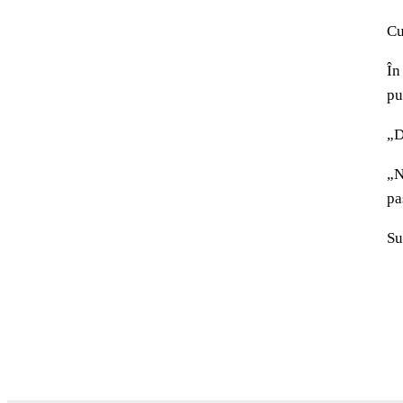
Cu
În
pu
„D
„N
pa
Su