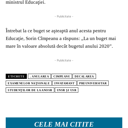
ministrul Educaţiei.
- Publicitate -
Întrebat la ce buget se aşteaptă anul acesta pentru
Educaţie, Sorin Cîmpeanu a răspuns: „La un buget mai
mare în valoare absolută decât bugetul anului 2020”.
- Publicitate -
ETICHETE
. ANULAREA
CIMPEANU
DECALAREA
EXAMENELOR NAŢIONALE
INVATAMANT
PREUNIVERSITAR
STUDENŢILOR DE LA ANOSR
UNSR ŞI USR
CELE MAI CITITE