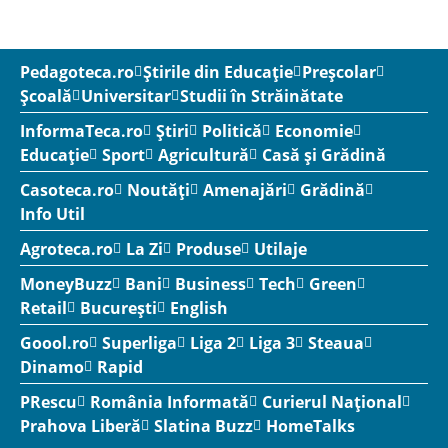
Pedagoteca.ro
Știrile din Educație
Preșcolar
Școală
Universitar
Studii în Străinătate
InformaTeca.ro
Știri
Politică
Economie
Educație
Sport
Agricultură
Casă și Grădină
Casoteca.ro
Noutăți
Amenajări
Grădină
Info Util
Agroteca.ro
La Zi
Produse
Utilaje
MoneyBuzz
Bani
Business
Tech
Green
Retail
București
English
Goool.ro
Superliga
Liga 2
Liga 3
Steaua
Dinamo
Rapid
PRescu
România Informată
Curierul Național
Prahova Liberă
Slatina Buzz
HomeTalks