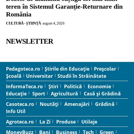
teren în Sistemul Garanție-Returnare din
România
CULTURĂ - ȘTIINȚĂ
august 4, 2026
NEWSLETTER
Pedagoteca.ro
Știrile din Educație
Preșcolar
Școală
Universitar
Studii în Străinătate
InformaTeca.ro
Știri
Politică
Economie
Educație
Sport
Agricultură
Casă și Grădină
Casoteca.ro
Noutăți
Amenajări
Grădină
Info Util
Agroteca.ro
La Zi
Produse
Utilaje
MoneyBuzz
Bani
Business
Tech
Green