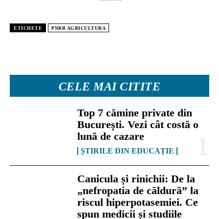
ETICHETE
PNRR AGRICULTURA
CELE MAI CITITE
Top 7 cămine private din
București. Vezi cât costă o
lună de cazare
ȘTIRILE DIN EDUCAȚIE
Canicula și rinichii: De la
„nefropatia de căldură” la
riscul hiperpotasemiei. Ce
spun medicii și studiile