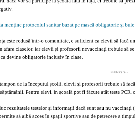
ra, dacă vor să participe la școala față în față, ei trebuie să pre
egativ.
a menține protocolul sanitar bazat pe mască obligatorie și bule 
ța este redusă într-o comunitate, e suficient ca elevii să facă u
n afara claselor, iar elevii și profesorii nevaccinați trebuie să 
sca devine obligatorie inclusiv în clase.
- Publicitate -
tampon de la începutul școlii, elevii și profesorii trebuie să fac
săptămânii. Pentru elevi, în școală pot fi făcute atât teste PCR, c
duc rezultatele testelor și informații dacă sunt sau nu vaccinați 
 permite să aibă acces în spații sportive sau de petrecere a timp