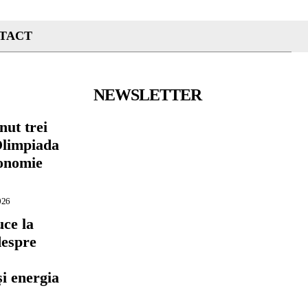
TACT
NEWSLETTER
nut trei
Olimpiada
conomie
026
ce la
despre
,
și energia