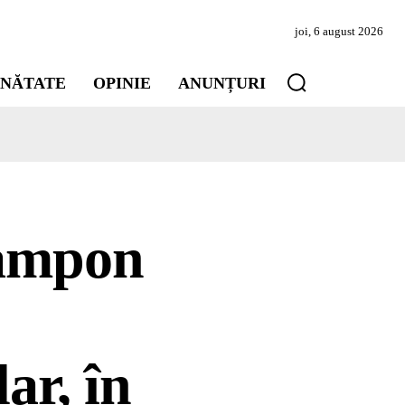
joi, 6 august 2026
INĂTATE
OPINIE
ANUNȚURI
tampon
ar, în