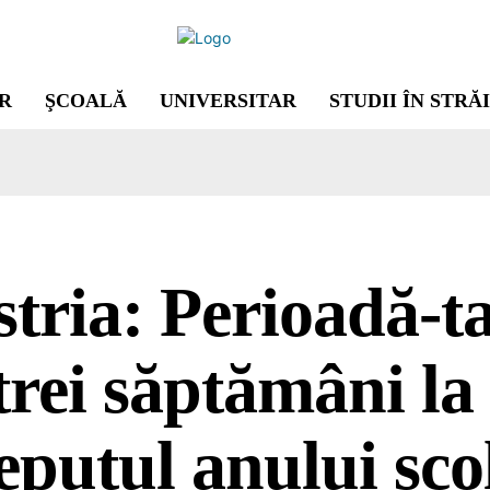
R
ŞCOALĂ
UNIVERSITAR
STUDII ÎN STRĂ
tria: Perioadă-
trei săptămâni la
eputul anului școl