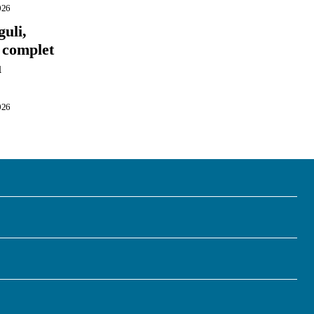
026
guli,
l complet
u
026