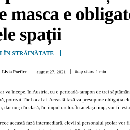
e masca e obligat
le spații
I ÎN STRĂINĂTATE
Livia Porfire
timp citire:
1
min
august 27, 2021
ar va începe, în Austria, cu o perioadă-tampon de trei săptămâni
ară, potrivit TheLocal.at. Această fază va presupune obligația ele
r, dar nu și în clasă, în timpul orelor. În același timp, vor fi test
rece această fază intermediară, elevii și personalul școlar vor fi