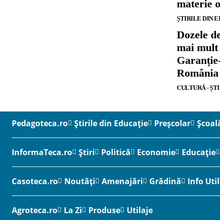
materie o
ȘTIRILE DIN 
Dozele de
mai mult 
Garanție
România
CULTURĂ - ȘT
Pedagoteca.ro
Știrile din Educație
Preșcolar
Școal
InformaTeca.ro
Știri
Politică
Economie
Educație
Casoteca.ro
Noutăți
Amenajări
Grădină
Info Util
Agroteca.ro
La Zi
Produse
Utilaje