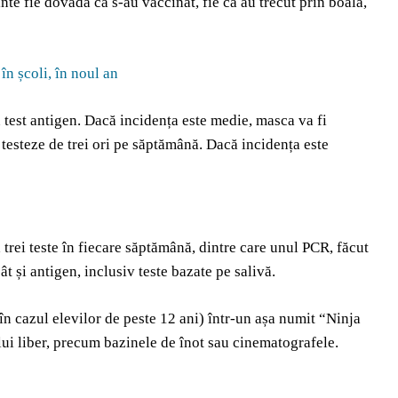
zinte fie dovada că s-au vaccinat, fie că au trecut prin boală,
în școli, în noul an
n test antigen. Dacă incidența este medie, masca va fi
se testeze de trei ori pe săptămână. Dacă incidența este
ă trei teste în fiecare săptămână, dintre care unul PCR, făcut
ât și antigen, inclusiv teste bazate pe salivă.
(în cazul elevilor de peste 12 ani) într-un așa numit “Ninja
ului liber, precum bazinele de înot sau cinematografele.