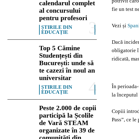
potrivit căro
calendarul complet
fie un test n
al concursului
pentru profesori
Vezi și
Spani
ȘTIRILE DIN
EDUCAȚIE
Dacă inciden
Top 5 Cămine
obligatorie î
Studențești din
ridicată, ma
București: unde să
te cazezi în noul an
universitar
În perioada-
ȘTIRILE DIN
EDUCAȚIE
la începutul 
Peste 2.000 de copii
Copiii intro
participă la Școlile
Pass”, ce le
de Vară STEAM
organizate în 39 de
comunități din