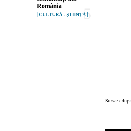
România
CULTURĂ - ȘTIINȚĂ
Sursa: edup