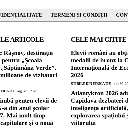
IDENȚIALITATE
TERMENI ȘI CONDIȚII
CON
LE ARTICOLE
CELE MAI CITITE
 Râșnov, destinația
Elevii români au obți
ă pentru „Școala
medalii de bronz la 
și „Săptămâna Verde”.
Internațională de E
 milioane de vizitatori
2026
ȘTIRILE DIN EDUCAȚIE
iulie 30, 2
EDUCAȚIE
august 5, 2026
Atlantykron 2026 adu
imbă pentru elevii de
Capidava dezbateri 
X-a din anul școlar
inteligența artificială
7. Mai mult timp
explorarea spațiului 
capitulare și o nouă
viitorului