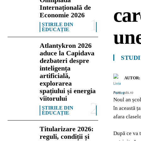
Internațională de
car
Economie 2026
ȘTIRILE DIN
une
EDUCAȚIE
Atlantykron 2026
aduce la Capidava
STUDI
dezbateri despre
inteligența
artificială,
AUTOR:
explorarea
spațiului și energia
Foto: gds.ro
viitorului
Noul an școl
ȘTIRILE DIN
în această ț
EDUCAȚIE
afara claselo
Titularizare 2026:
După ce va t
reguli, condiții și