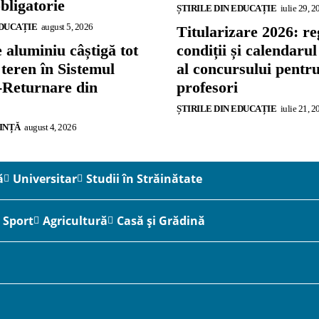
bligatorie
ȘTIRILE DIN EDUCAȚIE
iulie 29, 2
EDUCAȚIE
august 5, 2026
Titularizare 2026: re
 aluminiu câștigă tot
condiții și calendaru
teren în Sistemul
al concursului pentr
-Returnare din
profesori
ȘTIRILE DIN EDUCAȚIE
iulie 21, 2
IINȚĂ
august 4, 2026
ă
Universitar
Studii în Străinătate
Sport
Agricultură
Casă și Grădină