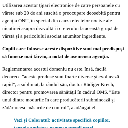
Utilizarea acestor ţigări electronice de către persoanele cu
vârste sub 20 de ani suscită o preocupare deosebită pentru
agenţia ONU, în special din cauza efectelor nocive ale
nicotinei asupra dezvoltării creierului la această grupă de
vârstă şi a pericolului asociat anumitor ingrediente.
Copiii care folosesc aceste dispozitive sunt mai predispuşi
să fumeze mai târziu, a notat de asemenea agenţia.
Reglementarea acestui domeniu nu este, însă, facilă
deoarece ”aceste produse sunt foarte diverse şi evoluează
rapid”, a subliniat, la rândul său, doctor Rüdiger Krech,
director pentru promovarea sănătăţii în cadrul OMS. ”Este
unul dintre modurile în care producătorii subminează şi
zădărnicesc măsurile de control”, a adăugat el.
Vezi și
Coloratul: activitate specifică copiilor,
terapie antistres pentru oamenii mari