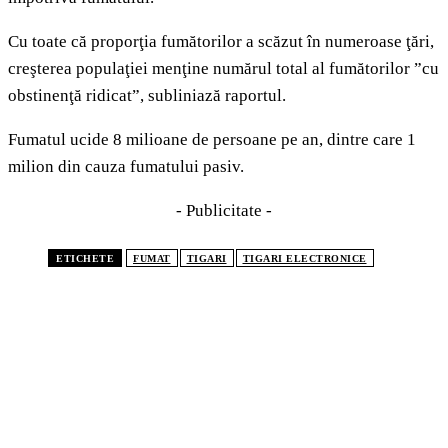
Cu toate că proporţia fumătorilor a scăzut în numeroase ţări,
creşterea populaţiei menţine numărul total al fumătorilor ”cu
obstinenţă ridicat”, subliniază raportul.
Fumatul ucide 8 milioane de persoane pe an, dintre care 1
milion din cauza fumatului pasiv.
- Publicitate -
ETICHETE
FUMAT
TIGARI
TIGARI ELECTRONICE
CELE MAI CITITE