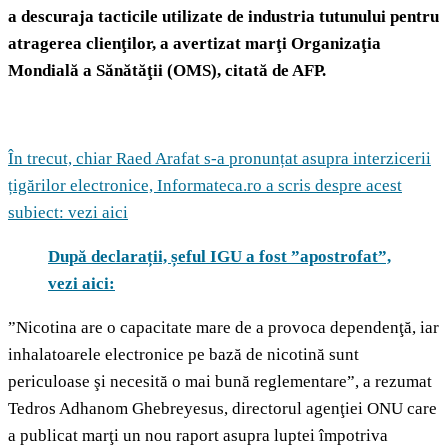
a descuraja tacticile utilizate de industria tutunului pentru
atragerea clienţilor, a avertizat marţi Organizaţia
Mondială a Sănătăţii (OMS), citată de AFP.
În trecut, chiar Raed Arafat s-a pronunțat asupra interzicerii
țigărilor electronice, Informateca.ro a scris despre acest
subiect: vezi aici
După declarații, șeful IGU a fost ”apostrofat”,
vezi aici:
”Nicotina are o capacitate mare de a provoca dependenţă, iar
inhalatoarele electronice pe bază de nicotină sunt
periculoase şi necesită o mai bună reglementare”, a rezumat
Tedros Adhanom Ghebreyesus, directorul agenţiei ONU care
a publicat marţi un nou raport asupra luptei împotriva