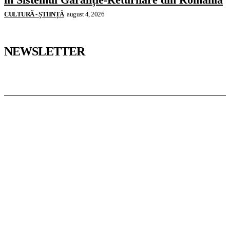
CULTURĂ - ȘTIINȚĂ
august 4, 2026
NEWSLETTER
Pedagoteca.ro
Știrile din Educație
Preșcolar
Școală
Universitar
Studii în Străinătate
InformaTeca.ro
Știri
Politică
Economie
Educație
Sport
Agricultură
Casă și Grădină
Casoteca.ro
Noutăți
Amenajări
Grădină
Info Util
Agroteca.ro
La Zi
Produse
Utilaje
MoneyBuzz
Bani
Business
Tech
Green
Retail
București
English
Goool.ro
Superliga
Liga 2
Liga 3
Steaua
Dinamo
Rapid
PRescu
România Informată
Curierul Național