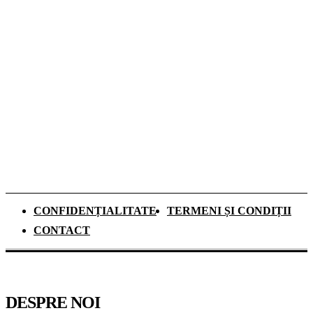
dezbateri despre inteligența artificială,
explorarea spațiului și energia viitorului
Ce se schimbă pentru elevii de clasa a IX-a
din anul școlar 2026–2027. Mai mult timp
pentru recapitulare și o nouă materie
obligatorie
CONFIDENȚIALITATE
TERMENI ȘI CONDIȚII
CONTACT
DESPRE NOI