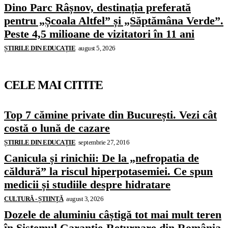
Dino Parc Râșnov, destinația preferată
pentru „Școala Altfel” și „Săptămâna Verde”.
Peste 4,5 milioane de vizitatori în 11 ani
ȘTIRILE DIN EDUCAȚIE
august 5, 2026
CELE MAI CITITE
Top 7 cămine private din București. Vezi cât
costă o lună de cazare
ȘTIRILE DIN EDUCAȚIE
septembrie 27, 2016
Canicula și rinichii: De la „nefropatia de
căldură” la riscul hiperpotasemiei. Ce spun
medicii și studiile despre hidratare
CULTURĂ - ȘTIINȚĂ
august 3, 2026
Dozele de aluminiu câștigă tot mai mult teren
în Sistemul Garanție-Returnare din România