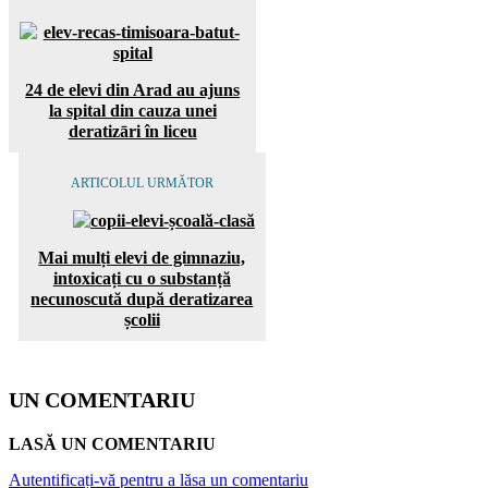
24 de elevi din Arad au ajuns
la spital din cauza unei
deratizāri în liceu
ARTICOLUL URMĂTOR
Mai mulți elevi de gimnaziu,
intoxicați cu o substanță
necunoscută după deratizarea
școlii
UN COMENTARIU
LASĂ UN COMENTARIU
Autentificați-vă pentru a lăsa un comentariu