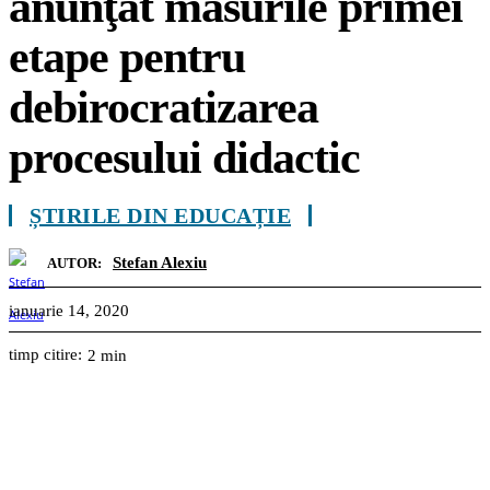
anunţat măsurile primei
etape pentru
debirocratizarea
procesului didactic
ȘTIRILE DIN EDUCAȚIE
Stefan Alexiu
AUTOR:
ianuarie 14, 2020
timp citire:
2
min