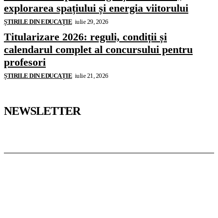
explorarea spațiului și energia viitorului
ȘTIRILE DIN EDUCAȚIE
iulie 29, 2026
Titularizare 2026: reguli, condiții și
calendarul complet al concursului pentru
profesori
ȘTIRILE DIN EDUCAȚIE
iulie 21, 2026
NEWSLETTER
Pedagoteca.ro
Știrile din Educație
Preșcolar
Școală
Universitar
Studii în Străinătate
InformaTeca.ro
Știri
Politică
Economie
Educație
Sport
Agricultură
Casă și Grădină
Casoteca.ro
Noutăți
Amenajări
Grădină
Info Util