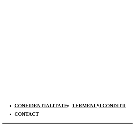
Titularizare 2026: reguli, condiții și
calendarul complet al concursului pentru
profesori
Top 5 Cămine Studențești din București:
unde să te cazezi în noul an universitar
Peste 2.000 de copii participă la Școlile de
Vară STEAM organizate în 39 de comunități
din România
CONFIDENȚIALITATE
TERMENI ȘI CONDIȚII
CONTACT