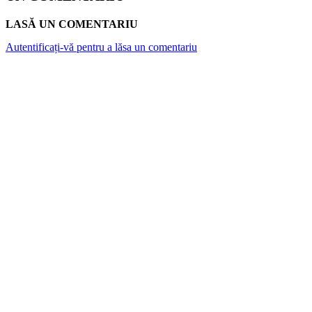
LASĂ UN COMENTARIU
Autentificați-vă pentru a lăsa un comentariu
ARTICOLE POPULARE
Elevii români au obținut trei medalii de
bronz la Olimpiada Internațională de
Economie 2026
Atlantykron 2026 aduce la Capidava
dezbateri despre inteligența artificială,
explorarea spațiului și energia viitorului