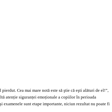
erdut. Cea mai mare notă este să ştie că eşti alături de el!”,
ltă atenție siguranței emoționale a copiilor în perioada
eși examenele sunt etape importante, niciun rezultat nu poate fi