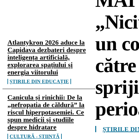
MAI 
„Nic
CELE MAI CITITE
un co
Atlantykron 2026 aduce la
Capidava dezbateri despre
inteligența artificială,
către
explorarea spațiului și
energia viitorului
sprij
ȘTIRILE DIN EDUCAȚIE
Canicula și rinichii: De la
peri
„nefropatia de căldură” la
riscul hiperpotasemiei. Ce
spun medicii și studiile
despre hidratare
ȘTIRILE D
CULTURĂ - ȘTIINȚĂ