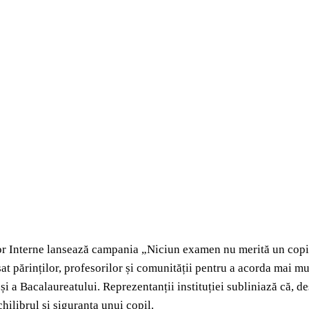
r Interne lansează campania „Niciun examen nu merită un copil pi
at părinților, profesorilor și comunității pentru a acorda mai mu
și a Bacalaureatului. Reprezentanții instituției subliniază că, d
hilibrul și siguranța unui copil.