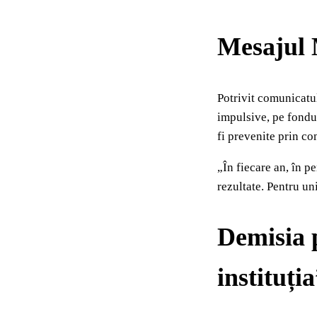
Mesajul 
Potrivit comunicatu
impulsive, pe fondul
fi prevenite prin co
„În fiecare an, în p
rezultate. Pentru un
Demisia p
instituți