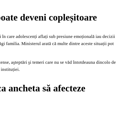
ate deveni copleșitoare
ții în care adolescenți aflați sub presiune emoțională iau decizii
gi familia. Ministerul arată că multe dintre aceste situații pot
tense, aşteptări şi temeri care nu se văd întotdeauna dincolo de
instituției.
a ancheta să afecteze