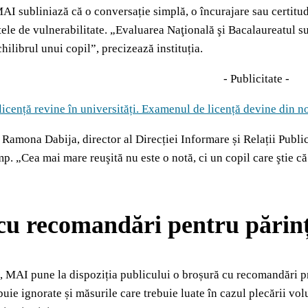
AI subliniază că o conversație simplă, o încurajare sau certitud
le de vulnerabilitate. „Evaluarea Naţională şi Bacalaureatul su
hilibrul unui copil”, precizează instituția.
- Publicitate -
licență revine în universități. Examenul de licență devine din n
 Ramona Dabija, director al Direcției Informare și Relații Public
imp. „Cea mai mare reuşită nu este o notă, ci un copil care ştie că e
cu recomandări pentru părinți
, MAI pune la dispoziția publicului o broșură cu recomandări pr
uie ignorate și măsurile care trebuie luate în cazul plecării vo