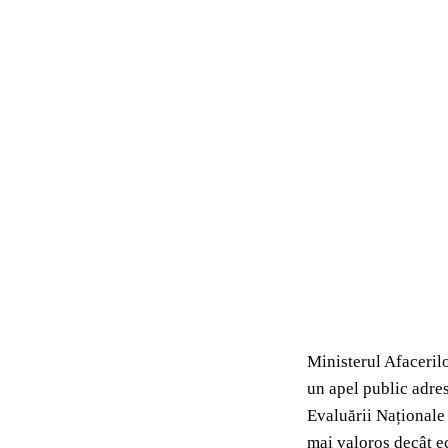
Ministerul Afacerilo
un apel public adres
Evaluării Naționale 
mai valoros decât ec