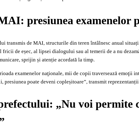
MAI: presiunea examenelor po
lui transmis de
MAI
, structurile din teren întâlnesc anual situa
 fricii de eșec, al lipsei dialogului sau al temerii de a nu dezamă
municare, sprijin și atenție acordată la timp.
erioada examenelor naţionale, mii de copii traversează emoţii in
ii, presiunea poate deveni copleșitoare”, transmit reprezentanții 
refectului: „Nu voi permite c
a”