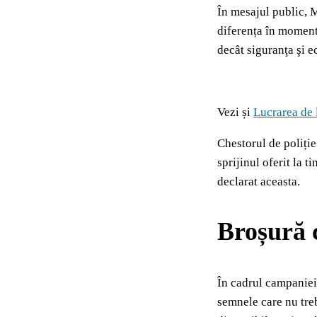
În mesajul public, M
diferența în momente
decât siguranţa şi ec
Vezi și
Lucrarea de 
Chestorul de poliție
sprijinul oferit la t
declarat aceasta.
Broșură 
În cadrul campaniei
semnele care nu treb