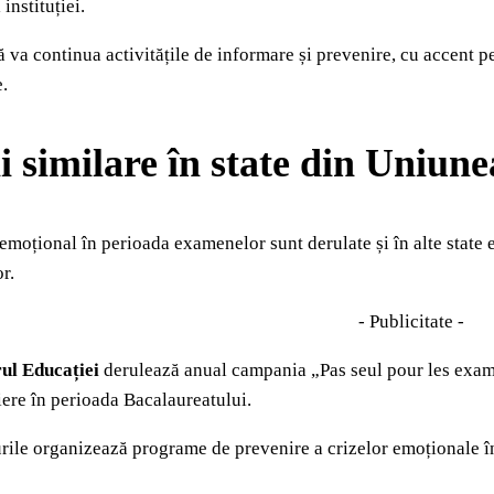
instituției.
 va continua activitățile de informare și prevenire, cu accent pe
.
 similare în state din Uniun
n emoțional în perioada examenelor sunt derulate și în alte state e
r.
- Publicitate -
rul Educației
derulează anual campania „Pas seul pour les examens
iere în perioada Bacalaureatului.
urile organizează programe de prevenire a crizelor emoționale în