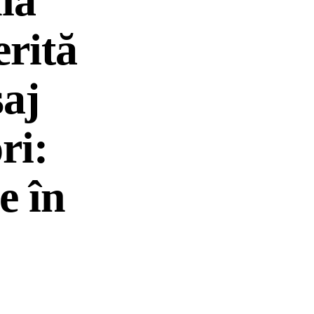
ia
rită
saj
ri:
e în