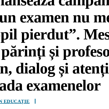
lansează campan
iun examen nu me
pil pierdut”. Me
 părinți și profeso
in, dialog și atenți
oada examenelor
IN EDUCAȚIE