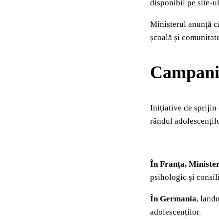
disponibil pe site-ul 
Ministerul anunță că
școală și comunitate
Campanii
Inițiative de spriji
rândul adolescențilo
În Franța, Ministe
psihologic și consil
În Germania
, land
adolescenților.