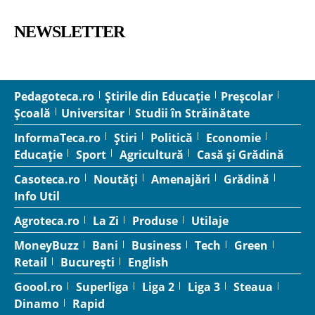
NEWSLETTER
Pedagoteca.ro
Știrile din Educație
Preșcolar
Școală
Universitar
Studii în Străinătate
InformaTeca.ro
Știri
Politică
Economie
Educație
Sport
Agricultură
Casă și Grădină
Casoteca.ro
Noutăți
Amenajări
Grădină
Info Util
Agroteca.ro
La Zi
Produse
Utilaje
MoneyBuzz
Bani
Business
Tech
Green
Retail
București
English
Goool.ro
Superliga
Liga 2
Liga 3
Steaua
Dinamo
Rapid