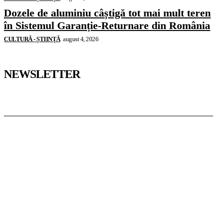
Dozele de aluminiu câștigă tot mai mult teren
în Sistemul Garanție-Returnare din România
CULTURĂ - ȘTIINȚĂ
august 4, 2026
NEWSLETTER
Pedagoteca.ro
Știrile din Educație
Preșcolar
Școală
Universitar
Studii în Străinătate
InformaTeca.ro
Știri
Politică
Economie
Educație
Sport
Agricultură
Casă și Grădină
Casoteca.ro
Noutăți
Amenajări
Grădină
Info Util
Agroteca.ro
La Zi
Produse
Utilaje
MoneyBuzz
Bani
Business
Tech
Green
Retail
București
English