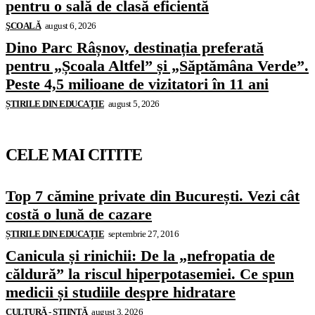
pentru o sală de clasă eficientă
ŞCOALĂ
august 6, 2026
Dino Parc Râșnov, destinația preferată
pentru „Școala Altfel” și „Săptămâna Verde”.
Peste 4,5 milioane de vizitatori în 11 ani
ȘTIRILE DIN EDUCAȚIE
august 5, 2026
CELE MAI CITITE
Top 7 cămine private din București. Vezi cât
costă o lună de cazare
ȘTIRILE DIN EDUCAȚIE
septembrie 27, 2016
Canicula și rinichii: De la „nefropatia de
căldură” la riscul hiperpotasemiei. Ce spun
medicii și studiile despre hidratare
CULTURĂ - ȘTIINȚĂ
august 3, 2026